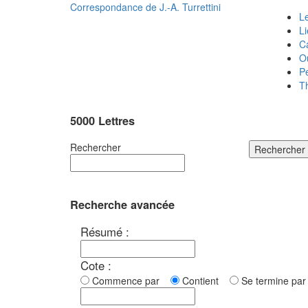
Correspondance de
J.-A. Turrettini
Le
L
C
O
P
T
5000 Lettres
Rechercher
Rechercher
Recherche avancée
Résumé :
Cote :
Commence par
Contient
Se termine p