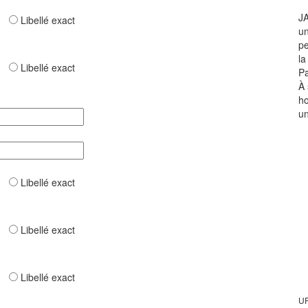
JA
ar
Libellé exact
un
pe
la
ar
Libellé exact
Pa
À 
ho
un
ar
Libellé exact
ar
Libellé exact
ar
Libellé exact
UR