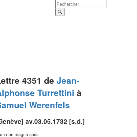
Lettre 4351 de
Jean-
Alphonse
Turrettini
à
Samuel
Werenfels
Genève] av.03.05.1732 [s.d.]
ùm non magna spes