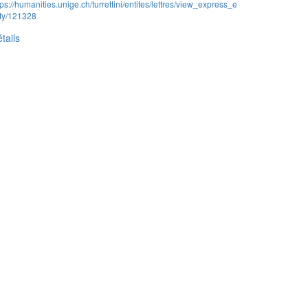
tps://humanities.unige.ch/turrettini/entites/lettres/view_express_e
ity/121328
tails