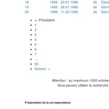
18
1686
23.01.1686
de
Daut
19
1686
29.01.1686
de
Gern
20
1686
11.02.1686
de
Gern
← Précédent
(actuel)
1
2
3
4
5
6
7
…
50
Suivant →
Attention : au maximum 1000 entrées 
Vous pouvez utiliser la recherche 
Présentation de la correspondance