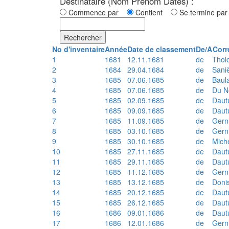
Destinataire (Nom Prénom Dates) :
Commence par
Contient
Se termine p
Rechercher
No d'inventaire
Année
Date de classement
De/A
Corr
1
1681
12.11.1681
de
Thol
2
1684
29.04.1684
de
Sani
3
1685
07.06.1685
de
Baul
4
1685
07.06.1685
de
Du N
5
1685
02.09.1685
de
Daut
6
1685
09.09.1685
de
Daut
7
1685
11.09.1685
de
Gern
8
1685
03.10.1685
de
Gern
9
1685
30.10.1685
de
Mich
10
1685
27.11.1685
de
Daut
11
1685
29.11.1685
de
Daut
12
1685
11.12.1685
de
Gern
13
1685
13.12.1685
de
Doni
14
1685
20.12.1685
de
Daut
15
1685
26.12.1685
de
Daut
16
1686
09.01.1686
de
Daut
17
1686
12.01.1686
de
Gern