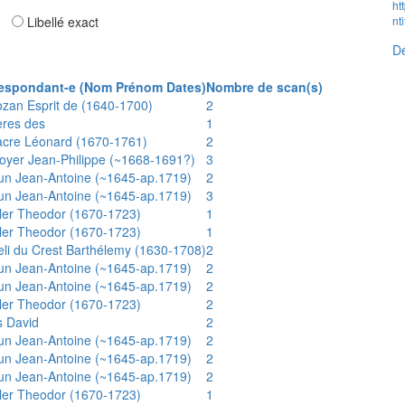
ht
ar
Libellé exact
nt
Dé
espondant-e (Nom Prénom Dates)
Nombre de scan(s)
ozan Esprit de (1640-1700)
2
ères des
1
acre Léonard (1670-1761)
2
oyer Jean-Philippe (~1668-1691?)
3
un Jean-Antoine (~1645-ap.1719)
2
un Jean-Antoine (~1645-ap.1719)
3
ler Theodor (1670-1723)
1
ler Theodor (1670-1723)
1
eli du Crest Barthélemy (1630-1708)
2
un Jean-Antoine (~1645-ap.1719)
2
un Jean-Antoine (~1645-ap.1719)
2
ler Theodor (1670-1723)
2
s David
2
un Jean-Antoine (~1645-ap.1719)
2
un Jean-Antoine (~1645-ap.1719)
2
un Jean-Antoine (~1645-ap.1719)
2
ler Theodor (1670-1723)
1