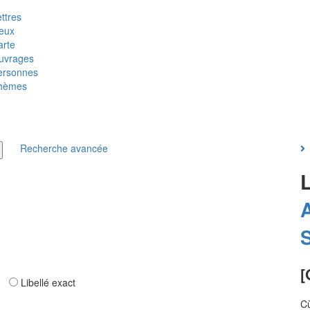
ttres
ieux
arte
uvrages
ersonnes
hèmes
Recherche avancée
[
ar
Libellé exact
C