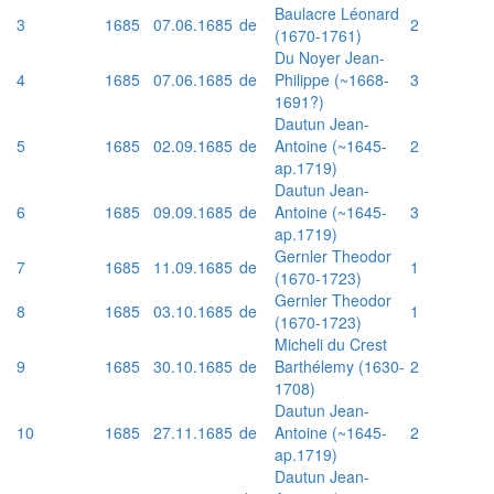
Baulacre Léonard
3
1685
07.06.1685
de
2
(1670-1761)
Du Noyer Jean-
4
1685
07.06.1685
de
Philippe (~1668-
3
1691?)
Dautun Jean-
5
1685
02.09.1685
de
Antoine (~1645-
2
ap.1719)
Dautun Jean-
6
1685
09.09.1685
de
Antoine (~1645-
3
ap.1719)
Gernler Theodor
7
1685
11.09.1685
de
1
(1670-1723)
Gernler Theodor
8
1685
03.10.1685
de
1
(1670-1723)
Micheli du Crest
9
1685
30.10.1685
de
Barthélemy (1630-
2
1708)
Dautun Jean-
10
1685
27.11.1685
de
Antoine (~1645-
2
ap.1719)
Dautun Jean-