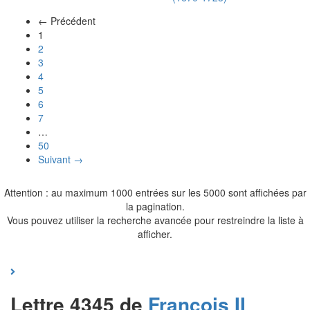
← Précédent
(actuel)
1
2
3
4
5
6
7
…
50
Suivant →
Attention : au maximum 1000 entrées sur les 5000 sont affichées par
la pagination.
Vous pouvez utiliser la recherche avancée pour restreindre la liste à
afficher.
Lettre 4345 de
François II