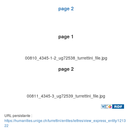
page 2
page 1
00810_4345-1-2_ug72538_turrettini_file.jpg
page 2
00811_4345-3_ug72539_turrettini_file.jpg
URL persistante :
https://humanities.unige.ch/turrettini/entites/lettres/view_express_entity/1213
22