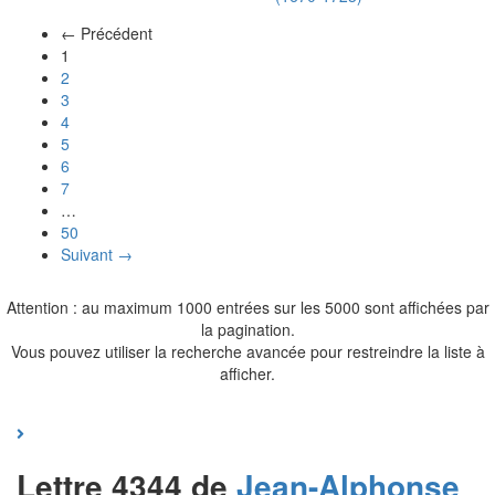
← Précédent
(actuel)
1
2
3
4
5
6
7
…
50
Suivant →
Attention : au maximum 1000 entrées sur les 5000 sont affichées par
la pagination.
Vous pouvez utiliser la recherche avancée pour restreindre la liste à
afficher.
Lettre 4344 de
Jean-Alphonse