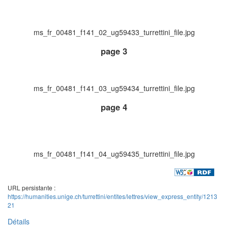
ms_fr_00481_f141_02_ug59433_turrettini_file.jpg
page 3
ms_fr_00481_f141_03_ug59434_turrettini_file.jpg
page 4
ms_fr_00481_f141_04_ug59435_turrettini_file.jpg
URL persistante :
https://humanities.unige.ch/turrettini/entites/lettres/view_express_entity/1213
21
Détails