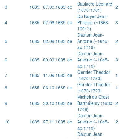
Baulacre Léonard
3
1685
07.06.1685
de
2
(1670-1761)
Du Noyer Jean-
4
1685
07.06.1685
de
Philippe (~1668-
3
1691?)
Dautun Jean-
5
1685
02.09.1685
de
Antoine (~1645-
2
ap.1719)
Dautun Jean-
6
1685
09.09.1685
de
Antoine (~1645-
3
ap.1719)
Gernler Theodor
7
1685
11.09.1685
de
1
(1670-1723)
Gernler Theodor
8
1685
03.10.1685
de
1
(1670-1723)
Micheli du Crest
9
1685
30.10.1685
de
Barthélemy (1630-
2
1708)
Dautun Jean-
10
1685
27.11.1685
de
Antoine (~1645-
2
ap.1719)
Dautun Jean-