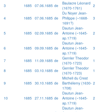
Baulacre Léonard
3
1685
07.06.1685
de
2
(1670-1761)
Du Noyer Jean-
4
1685
07.06.1685
de
Philippe (~1668-
3
1691?)
Dautun Jean-
5
1685
02.09.1685
de
Antoine (~1645-
2
ap.1719)
Dautun Jean-
6
1685
09.09.1685
de
Antoine (~1645-
3
ap.1719)
Gernler Theodor
7
1685
11.09.1685
de
1
(1670-1723)
Gernler Theodor
8
1685
03.10.1685
de
1
(1670-1723)
Micheli du Crest
9
1685
30.10.1685
de
Barthélemy (1630-
2
1708)
Dautun Jean-
10
1685
27.11.1685
de
Antoine (~1645-
2
ap.1719)
Dautun Jean-