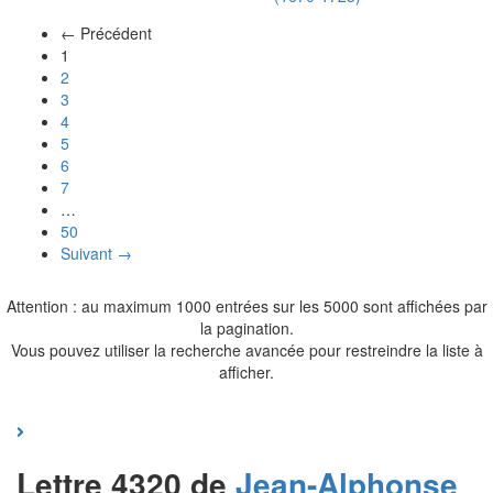
← Précédent
(actuel)
1
2
3
4
5
6
7
…
50
Suivant →
Attention : au maximum 1000 entrées sur les 5000 sont affichées par
la pagination.
Vous pouvez utiliser la recherche avancée pour restreindre la liste à
afficher.
Lettre 4320 de
Jean-Alphonse