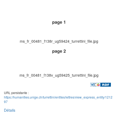
page 1
ms_fr_00481_f138r_ug59424_turrettini_file.jpg
page 2
ms_fr_00481_f138v_ug59425_turrettini_file.jpg
URL persistante :
https://humanities.unige.ch/turrettini/entites/lettres/view_express_entity/1212
97
Détails