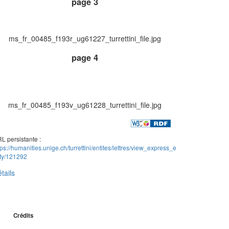
page 3
ms_fr_00485_f193r_ug61227_turrettini_file.jpg
page 4
ms_fr_00485_f193v_ug61228_turrettini_file.jpg
L persistante :
tps://humanities.unige.ch/turrettini/entites/lettres/view_express_e
ity/121292
tails
Crédits