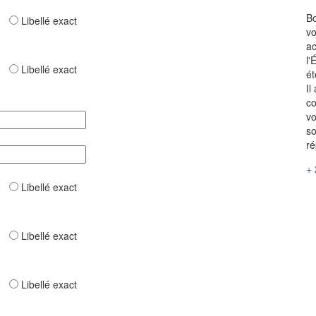
Bo
ar
Libellé exact
vo
ac
l'
ar
Libellé exact
ét
Il
co
vo
so
ré
+ 
ar
Libellé exact
ar
Libellé exact
ar
Libellé exact