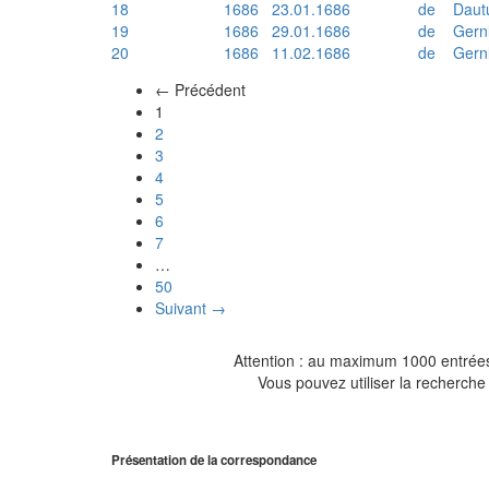
18
1686
23.01.1686
de
Daut
19
1686
29.01.1686
de
Gern
20
1686
11.02.1686
de
Gern
← Précédent
(actuel)
1
2
3
4
5
6
7
…
50
Suivant →
Attention : au maximum 1000 entrées 
Vous pouvez utiliser la recherche 
Présentation de la correspondance