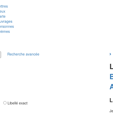
ttres
ieux
arte
uvrages
ersonnes
hèmes
Recherche avancée
B
L
ar
Libellé exact
Je