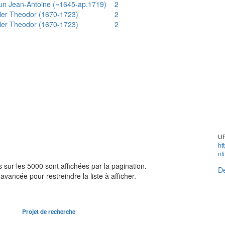
un Jean-Antoine (~1645-ap.1719)
2
ler Theodor (1670-1723)
2
ler Theodor (1670-1723)
2
UR
ht
nt
sur les 5000 sont affichées par la pagination.
Dé
avancée pour restreindre la liste à afficher.
Projet de recherche