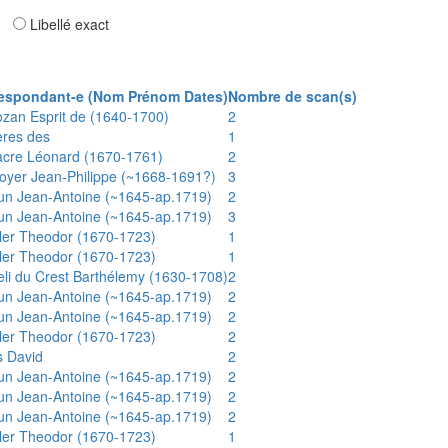
ar
Libellé exact
espondant-e (Nom Prénom Dates)
Nombre de scan(s)
ozan Esprit de (1640-1700)
2
ères des
1
acre Léonard (1670-1761)
2
oyer Jean-Philippe (~1668-1691?)
3
un Jean-Antoine (~1645-ap.1719)
2
un Jean-Antoine (~1645-ap.1719)
3
ler Theodor (1670-1723)
1
ler Theodor (1670-1723)
1
eli du Crest Barthélemy (1630-1708)
2
un Jean-Antoine (~1645-ap.1719)
2
un Jean-Antoine (~1645-ap.1719)
2
ler Theodor (1670-1723)
2
s David
2
un Jean-Antoine (~1645-ap.1719)
2
un Jean-Antoine (~1645-ap.1719)
2
un Jean-Antoine (~1645-ap.1719)
2
ler Theodor (1670-1723)
1