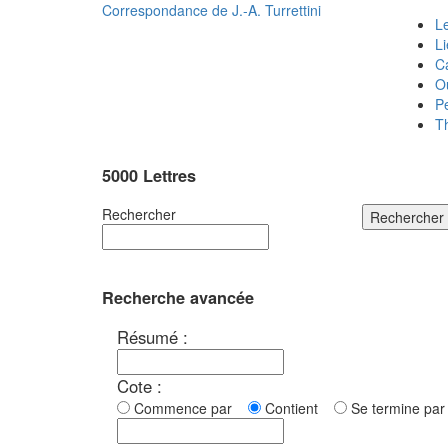
Correspondance de
J.-A. Turrettini
Le
L
C
O
P
T
5000 Lettres
Rechercher
Rechercher
Recherche avancée
Résumé :
Cote :
Commence par
Contient
Se termine p