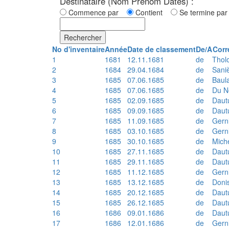
Destinataire (Nom Prénom Dates) :
Commence par
Contient
Se termine p
Rechercher
No d'inventaire
Année
Date de classement
De/A
Corr
1
1681
12.11.1681
de
Thol
2
1684
29.04.1684
de
Sani
3
1685
07.06.1685
de
Baul
4
1685
07.06.1685
de
Du N
5
1685
02.09.1685
de
Daut
6
1685
09.09.1685
de
Daut
7
1685
11.09.1685
de
Gern
8
1685
03.10.1685
de
Gern
9
1685
30.10.1685
de
Mich
10
1685
27.11.1685
de
Daut
11
1685
29.11.1685
de
Daut
12
1685
11.12.1685
de
Gern
13
1685
13.12.1685
de
Doni
14
1685
20.12.1685
de
Daut
15
1685
26.12.1685
de
Daut
16
1686
09.01.1686
de
Daut
17
1686
12.01.1686
de
Gern