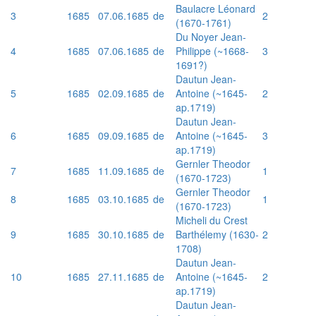
Baulacre Léonard
3
1685
07.06.1685
de
2
(1670-1761)
Du Noyer Jean-
4
1685
07.06.1685
de
Philippe (~1668-
3
1691?)
Dautun Jean-
5
1685
02.09.1685
de
Antoine (~1645-
2
ap.1719)
Dautun Jean-
6
1685
09.09.1685
de
Antoine (~1645-
3
ap.1719)
Gernler Theodor
7
1685
11.09.1685
de
1
(1670-1723)
Gernler Theodor
8
1685
03.10.1685
de
1
(1670-1723)
Micheli du Crest
9
1685
30.10.1685
de
Barthélemy (1630-
2
1708)
Dautun Jean-
10
1685
27.11.1685
de
Antoine (~1645-
2
ap.1719)
Dautun Jean-