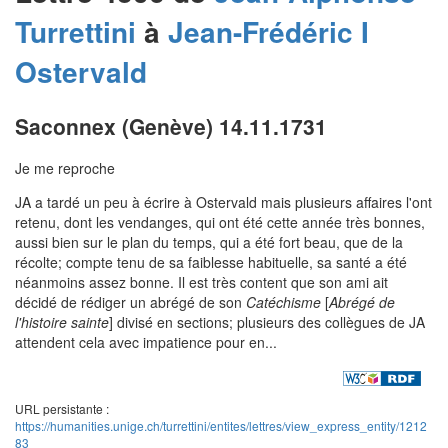
Turrettini
à
Jean-Frédéric I
Ostervald
Saconnex (Genève) 14.11.1731
Je me reproche
JA a tardé un peu à écrire à Ostervald mais plusieurs affaires l'ont
retenu, dont les vendanges, qui ont été cette année très bonnes,
aussi bien sur le plan du temps, qui a été fort beau, que de la
récolte; compte tenu de sa faiblesse habituelle, sa santé a été
néanmoins assez bonne. Il est très content que son ami ait
décidé de rédiger un abrégé de son
Catéchisme
[
Abrégé de
l'histoire sainte
] divisé en sections; plusieurs des collègues de JA
attendent cela avec impatience pour en...
URL persistante :
https://humanities.unige.ch/turrettini/entites/lettres/view_express_entity/1212
83