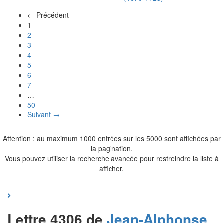
← Précédent
(actuel)
1
2
3
4
5
6
7
…
50
Suivant →
Attention : au maximum 1000 entrées sur les 5000 sont affichées par
la pagination.
Vous pouvez utiliser la recherche avancée pour restreindre la liste à
afficher.
Lettre 4306 de
Jean-Alphonse