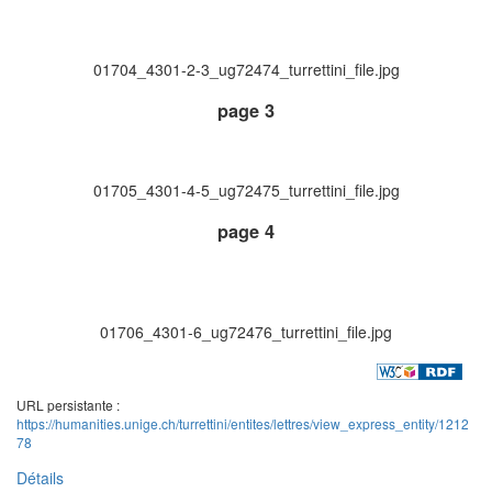
01704_4301-2-3_ug72474_turrettini_file.jpg
page 3
01705_4301-4-5_ug72475_turrettini_file.jpg
page 4
01706_4301-6_ug72476_turrettini_file.jpg
URL persistante :
https://humanities.unige.ch/turrettini/entites/lettres/view_express_entity/1212
78
Détails