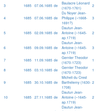
Baulacre Léonard
3
1685
07.06.1685
de
2
(1670-1761)
Du Noyer Jean-
4
1685
07.06.1685
de
Philippe (~1668-
3
1691?)
Dautun Jean-
5
1685
02.09.1685
de
Antoine (~1645-
2
ap.1719)
Dautun Jean-
6
1685
09.09.1685
de
Antoine (~1645-
3
ap.1719)
Gernler Theodor
7
1685
11.09.1685
de
1
(1670-1723)
Gernler Theodor
8
1685
03.10.1685
de
1
(1670-1723)
Micheli du Crest
9
1685
30.10.1685
de
Barthélemy (1630-
2
1708)
Dautun Jean-
10
1685
27.11.1685
de
Antoine (~1645-
2
ap.1719)
Dautun Jean-