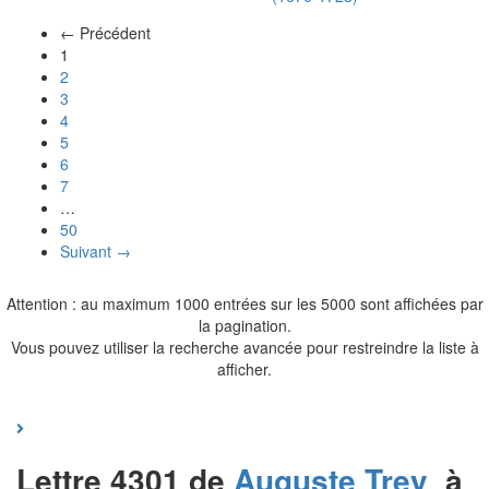
← Précédent
(actuel)
1
2
3
4
5
6
7
…
50
Suivant →
Attention : au maximum 1000 entrées sur les 5000 sont affichées par
la pagination.
Vous pouvez utiliser la recherche avancée pour restreindre la liste à
afficher.
Lettre 4301 de
Auguste
Trey
à