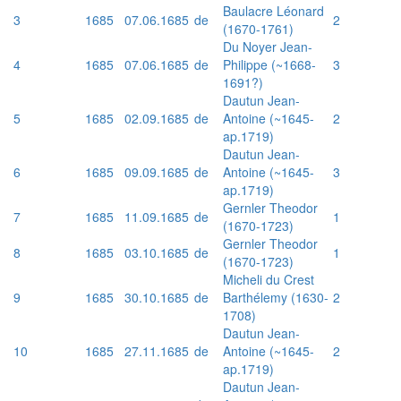
Baulacre Léonard
3
1685
07.06.1685
de
2
(1670-1761)
Du Noyer Jean-
4
1685
07.06.1685
de
Philippe (~1668-
3
1691?)
Dautun Jean-
5
1685
02.09.1685
de
Antoine (~1645-
2
ap.1719)
Dautun Jean-
6
1685
09.09.1685
de
Antoine (~1645-
3
ap.1719)
Gernler Theodor
7
1685
11.09.1685
de
1
(1670-1723)
Gernler Theodor
8
1685
03.10.1685
de
1
(1670-1723)
Micheli du Crest
9
1685
30.10.1685
de
Barthélemy (1630-
2
1708)
Dautun Jean-
10
1685
27.11.1685
de
Antoine (~1645-
2
ap.1719)
Dautun Jean-