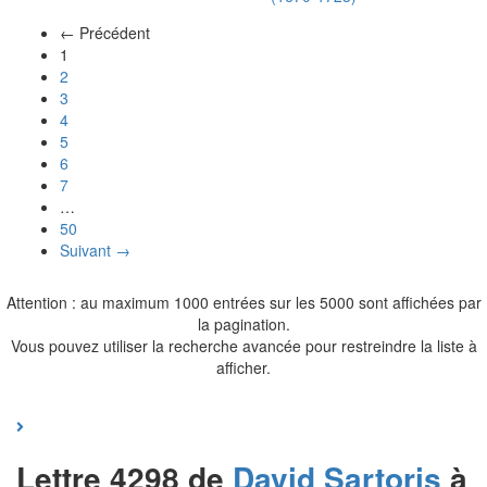
← Précédent
(actuel)
1
2
3
4
5
6
7
…
50
Suivant →
Attention : au maximum 1000 entrées sur les 5000 sont affichées par
la pagination.
Vous pouvez utiliser la recherche avancée pour restreindre la liste à
afficher.
Lettre 4298 de
David
Sartoris
à