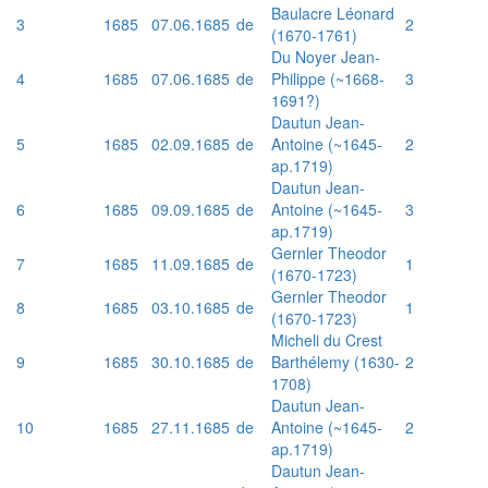
Baulacre Léonard
3
1685
07.06.1685
de
2
(1670-1761)
Du Noyer Jean-
4
1685
07.06.1685
de
Philippe (~1668-
3
1691?)
Dautun Jean-
5
1685
02.09.1685
de
Antoine (~1645-
2
ap.1719)
Dautun Jean-
6
1685
09.09.1685
de
Antoine (~1645-
3
ap.1719)
Gernler Theodor
7
1685
11.09.1685
de
1
(1670-1723)
Gernler Theodor
8
1685
03.10.1685
de
1
(1670-1723)
Micheli du Crest
9
1685
30.10.1685
de
Barthélemy (1630-
2
1708)
Dautun Jean-
10
1685
27.11.1685
de
Antoine (~1645-
2
ap.1719)
Dautun Jean-