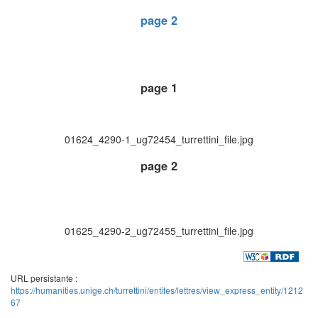
page 2
page 1
01624_4290-1_ug72454_turrettini_file.jpg
page 2
01625_4290-2_ug72455_turrettini_file.jpg
URL persistante :
https://humanities.unige.ch/turrettini/entites/lettres/view_express_entity/1212
67