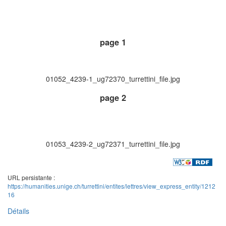
page 1
01052_4239-1_ug72370_turrettini_file.jpg
page 2
01053_4239-2_ug72371_turrettini_file.jpg
URL persistante :
https://humanities.unige.ch/turrettini/entites/lettres/view_express_entity/1212
16
Détails