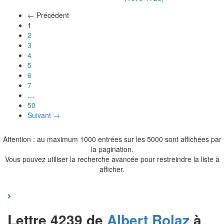
← Précédent
(actuel)
1
2
3
4
5
6
7
…
50
Suivant →
Attention : au maximum 1000 entrées sur les 5000 sont affichées par
la pagination.
Vous pouvez utiliser la recherche avancée pour restreindre la liste à
afficher.
Lettre 4239 de
Albert
Rolaz
à