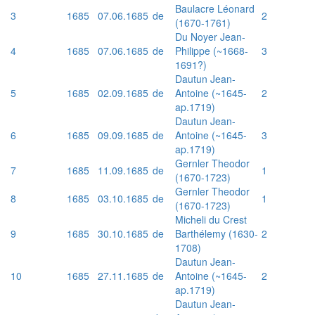
Baulacre Léonard
3
1685
07.06.1685
de
2
(1670-1761)
Du Noyer Jean-
4
1685
07.06.1685
de
Philippe (~1668-
3
1691?)
Dautun Jean-
5
1685
02.09.1685
de
Antoine (~1645-
2
ap.1719)
Dautun Jean-
6
1685
09.09.1685
de
Antoine (~1645-
3
ap.1719)
Gernler Theodor
7
1685
11.09.1685
de
1
(1670-1723)
Gernler Theodor
8
1685
03.10.1685
de
1
(1670-1723)
Micheli du Crest
9
1685
30.10.1685
de
Barthélemy (1630-
2
1708)
Dautun Jean-
10
1685
27.11.1685
de
Antoine (~1645-
2
ap.1719)
Dautun Jean-