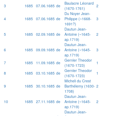
Baulacre Léonard
3
1685
07.06.1685
de
2
(1670-1761)
Du Noyer Jean-
4
1685
07.06.1685
de
Philippe (~1668-
3
1691?)
Dautun Jean-
5
1685
02.09.1685
de
Antoine (~1645-
2
ap.1719)
Dautun Jean-
6
1685
09.09.1685
de
Antoine (~1645-
3
ap.1719)
Gernler Theodor
7
1685
11.09.1685
de
1
(1670-1723)
Gernler Theodor
8
1685
03.10.1685
de
1
(1670-1723)
Micheli du Crest
9
1685
30.10.1685
de
Barthélemy (1630-
2
1708)
Dautun Jean-
10
1685
27.11.1685
de
Antoine (~1645-
2
ap.1719)
Dautun Jean-