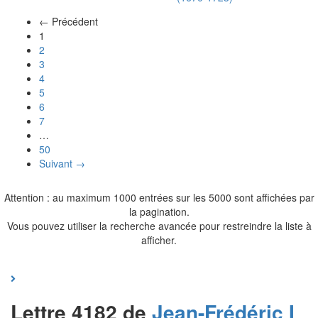
← Précédent
(actuel)
1
2
3
4
5
6
7
…
50
Suivant →
Attention : au maximum 1000 entrées sur les 5000 sont affichées par
la pagination.
Vous pouvez utiliser la recherche avancée pour restreindre la liste à
afficher.
Lettre 4182 de
Jean-Frédéric I