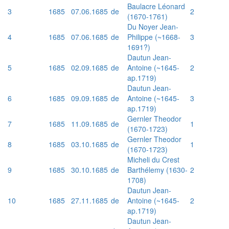
Baulacre Léonard
3
1685
07.06.1685
de
2
(1670-1761)
Du Noyer Jean-
4
1685
07.06.1685
de
Philippe (~1668-
3
1691?)
Dautun Jean-
5
1685
02.09.1685
de
Antoine (~1645-
2
ap.1719)
Dautun Jean-
6
1685
09.09.1685
de
Antoine (~1645-
3
ap.1719)
Gernler Theodor
7
1685
11.09.1685
de
1
(1670-1723)
Gernler Theodor
8
1685
03.10.1685
de
1
(1670-1723)
Micheli du Crest
9
1685
30.10.1685
de
Barthélemy (1630-
2
1708)
Dautun Jean-
10
1685
27.11.1685
de
Antoine (~1645-
2
ap.1719)
Dautun Jean-