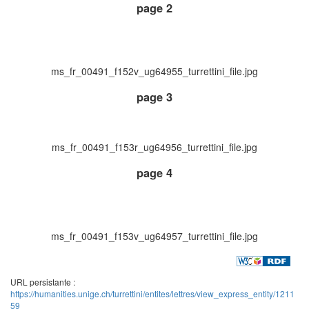
page 2
ms_fr_00491_f152v_ug64955_turrettini_file.jpg
page 3
ms_fr_00491_f153r_ug64956_turrettini_file.jpg
page 4
ms_fr_00491_f153v_ug64957_turrettini_file.jpg
URL persistante :
https://humanities.unige.ch/turrettini/entites/lettres/view_express_entity/1211
59