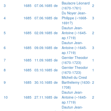
Baulacre Léonard
3
1685
07.06.1685
de
2
(1670-1761)
Du Noyer Jean-
4
1685
07.06.1685
de
Philippe (~1668-
3
1691?)
Dautun Jean-
5
1685
02.09.1685
de
Antoine (~1645-
2
ap.1719)
Dautun Jean-
6
1685
09.09.1685
de
Antoine (~1645-
3
ap.1719)
Gernler Theodor
7
1685
11.09.1685
de
1
(1670-1723)
Gernler Theodor
8
1685
03.10.1685
de
1
(1670-1723)
Micheli du Crest
9
1685
30.10.1685
de
Barthélemy (1630-
2
1708)
Dautun Jean-
10
1685
27.11.1685
de
Antoine (~1645-
2
ap.1719)
Dautun Jean-