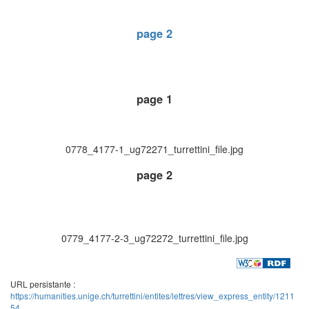
page 2
page 1
0778_4177-1_ug72271_turrettini_file.jpg
page 2
0779_4177-2-3_ug72272_turrettini_file.jpg
URL persistante :
https://humanities.unige.ch/turrettini/entites/lettres/view_express_entity/1211
54