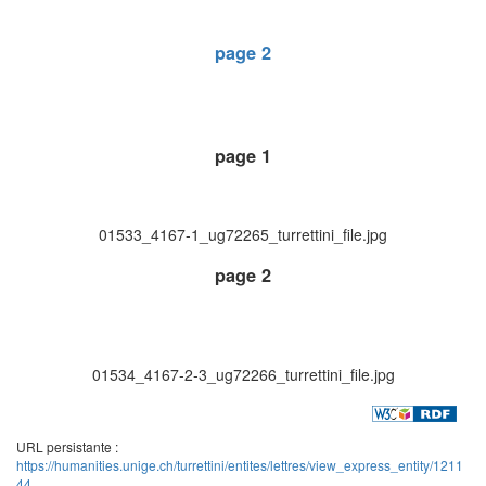
page 2
page 1
01533_4167-1_ug72265_turrettini_file.jpg
page 2
01534_4167-2-3_ug72266_turrettini_file.jpg
URL persistante :
https://humanities.unige.ch/turrettini/entites/lettres/view_express_entity/1211
44