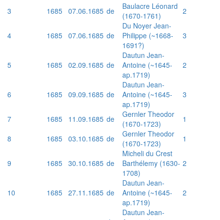
Baulacre Léonard
3
1685
07.06.1685
de
2
(1670-1761)
Du Noyer Jean-
4
1685
07.06.1685
de
Philippe (~1668-
3
1691?)
Dautun Jean-
5
1685
02.09.1685
de
Antoine (~1645-
2
ap.1719)
Dautun Jean-
6
1685
09.09.1685
de
Antoine (~1645-
3
ap.1719)
Gernler Theodor
7
1685
11.09.1685
de
1
(1670-1723)
Gernler Theodor
8
1685
03.10.1685
de
1
(1670-1723)
Micheli du Crest
9
1685
30.10.1685
de
Barthélemy (1630-
2
1708)
Dautun Jean-
10
1685
27.11.1685
de
Antoine (~1645-
2
ap.1719)
Dautun Jean-