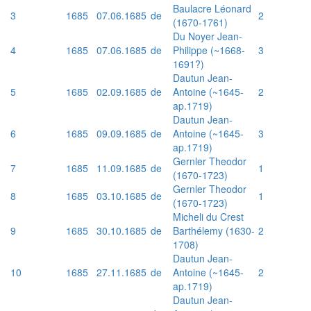
Baulacre Léonard
3
1685
07.06.1685
de
2
(1670-1761)
Du Noyer Jean-
4
1685
07.06.1685
de
Philippe (~1668-
3
1691?)
Dautun Jean-
5
1685
02.09.1685
de
Antoine (~1645-
2
ap.1719)
Dautun Jean-
6
1685
09.09.1685
de
Antoine (~1645-
3
ap.1719)
Gernler Theodor
7
1685
11.09.1685
de
1
(1670-1723)
Gernler Theodor
8
1685
03.10.1685
de
1
(1670-1723)
Micheli du Crest
9
1685
30.10.1685
de
Barthélemy (1630-
2
1708)
Dautun Jean-
10
1685
27.11.1685
de
Antoine (~1645-
2
ap.1719)
Dautun Jean-