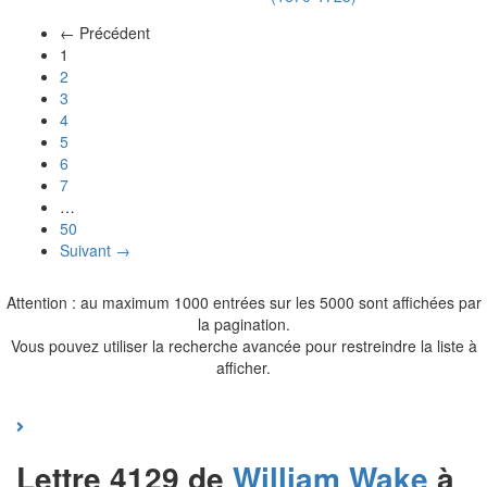
← Précédent
(actuel)
1
2
3
4
5
6
7
…
50
Suivant →
Attention : au maximum 1000 entrées sur les 5000 sont affichées par
la pagination.
Vous pouvez utiliser la recherche avancée pour restreindre la liste à
afficher.
Lettre 4129 de
William
Wake
à