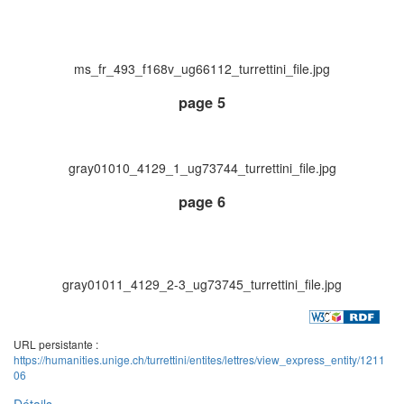
ms_fr_493_f168v_ug66112_turrettini_file.jpg
page 5
gray01010_4129_1_ug73744_turrettini_file.jpg
page 6
gray01011_4129_2-3_ug73745_turrettini_file.jpg
URL persistante :
https://humanities.unige.ch/turrettini/entites/lettres/view_express_entity/1211
06