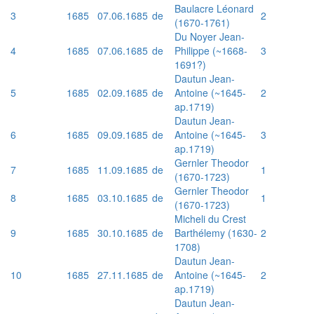
Baulacre Léonard
3
1685
07.06.1685
de
2
(1670-1761)
Du Noyer Jean-
4
1685
07.06.1685
de
Philippe (~1668-
3
1691?)
Dautun Jean-
5
1685
02.09.1685
de
Antoine (~1645-
2
ap.1719)
Dautun Jean-
6
1685
09.09.1685
de
Antoine (~1645-
3
ap.1719)
Gernler Theodor
7
1685
11.09.1685
de
1
(1670-1723)
Gernler Theodor
8
1685
03.10.1685
de
1
(1670-1723)
Micheli du Crest
9
1685
30.10.1685
de
Barthélemy (1630-
2
1708)
Dautun Jean-
10
1685
27.11.1685
de
Antoine (~1645-
2
ap.1719)
Dautun Jean-