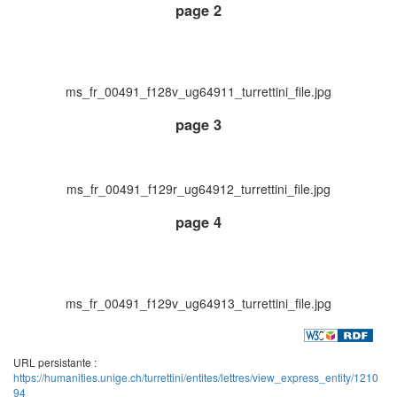
page 2
ms_fr_00491_f128v_ug64911_turrettini_file.jpg
page 3
ms_fr_00491_f129r_ug64912_turrettini_file.jpg
page 4
ms_fr_00491_f129v_ug64913_turrettini_file.jpg
URL persistante :
https://humanities.unige.ch/turrettini/entites/lettres/view_express_entity/1210
94