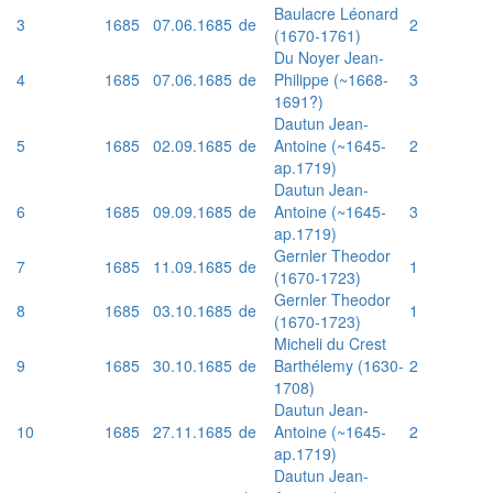
Baulacre Léonard
3
1685
07.06.1685
de
2
(1670-1761)
Du Noyer Jean-
4
1685
07.06.1685
de
Philippe (~1668-
3
1691?)
Dautun Jean-
5
1685
02.09.1685
de
Antoine (~1645-
2
ap.1719)
Dautun Jean-
6
1685
09.09.1685
de
Antoine (~1645-
3
ap.1719)
Gernler Theodor
7
1685
11.09.1685
de
1
(1670-1723)
Gernler Theodor
8
1685
03.10.1685
de
1
(1670-1723)
Micheli du Crest
9
1685
30.10.1685
de
Barthélemy (1630-
2
1708)
Dautun Jean-
10
1685
27.11.1685
de
Antoine (~1645-
2
ap.1719)
Dautun Jean-