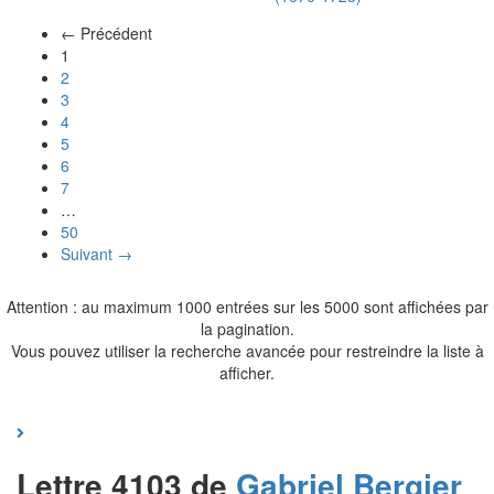
← Précédent
(actuel)
1
2
3
4
5
6
7
…
50
Suivant →
Attention : au maximum 1000 entrées sur les 5000 sont affichées par
la pagination.
Vous pouvez utiliser la recherche avancée pour restreindre la liste à
afficher.
Lettre 4103 de
Gabriel
Bergier