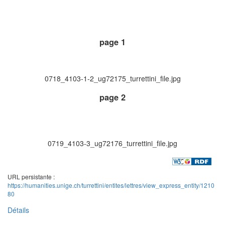
page 1
0718_4103-1-2_ug72175_turrettini_file.jpg
page 2
0719_4103-3_ug72176_turrettini_file.jpg
URL persistante :
https://humanities.unige.ch/turrettini/entites/lettres/view_express_entity/1210
80
Détails