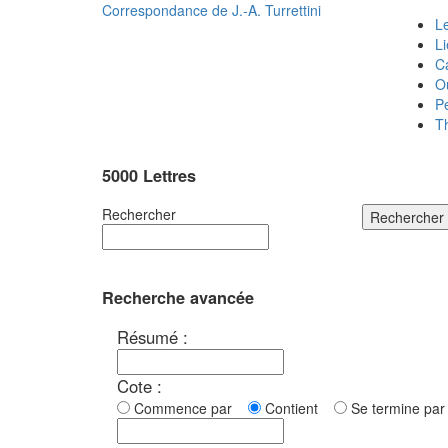
Correspondance de
J.-A. Turrettini
Le
L
C
O
P
T
5000 Lettres
Rechercher
Rechercher
Recherche avancée
Résumé :
Cote :
Commence par
Contient
Se termine p