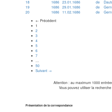
18
1686
23.01.1686
de
Daut
19
1686
29.01.1686
de
Gern
20
1686
11.02.1686
de
Gern
← Précédent
(actuel)
1
2
3
4
5
6
7
…
50
Suivant →
Attention : au maximum 1000 entrées 
Vous pouvez utiliser la recherche 
Présentation de la correspondance