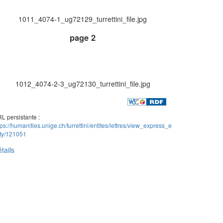
1011_4074-1_ug72129_turrettini_file.jpg
page 2
1012_4074-2-3_ug72130_turrettini_file.jpg
L persistante :
tps://humanities.unige.ch/turrettini/entites/lettres/view_express_e
ity/121051
tails