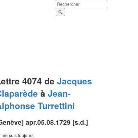
Lettre 4074 de
Jacques
Claparède
à
Jean-
Alphonse
Turrettini
Genève] apr.05.08.1729 [s.d.]
 me suis toujours