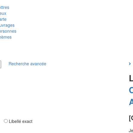
ttres
ieux
arte
uvrages
ersonnes
hèmes
Recherche avancée
[
ar
Libellé exact
Je