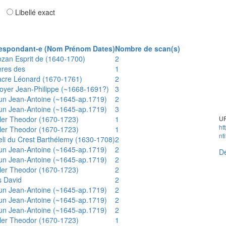
ar
Libellé exact
espondant-e (Nom Prénom Dates)
Nombre de scan(s)
ozan Esprit de (1640-1700)
2
ères des
1
acre Léonard (1670-1761)
2
oyer Jean-Philippe (~1668-1691?)
3
un Jean-Antoine (~1645-ap.1719)
2
un Jean-Antoine (~1645-ap.1719)
3
ler Theodor (1670-1723)
1
UR
ht
ler Theodor (1670-1723)
1
nt
eli du Crest Barthélemy (1630-1708)
2
un Jean-Antoine (~1645-ap.1719)
2
Dé
un Jean-Antoine (~1645-ap.1719)
2
ler Theodor (1670-1723)
2
s David
2
un Jean-Antoine (~1645-ap.1719)
2
un Jean-Antoine (~1645-ap.1719)
2
un Jean-Antoine (~1645-ap.1719)
2
ler Theodor (1670-1723)
1