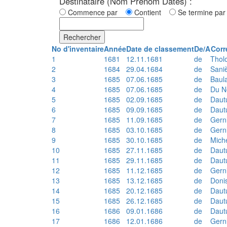
Destinataire (Nom Prénom Dates) :
Commence par
Contient
Se termine p
Rechercher
No d'inventaire
Année
Date de classement
De/A
Corr
1
1681
12.11.1681
de
Thol
2
1684
29.04.1684
de
Sani
3
1685
07.06.1685
de
Baul
4
1685
07.06.1685
de
Du N
5
1685
02.09.1685
de
Daut
6
1685
09.09.1685
de
Daut
7
1685
11.09.1685
de
Gern
8
1685
03.10.1685
de
Gern
9
1685
30.10.1685
de
Mich
10
1685
27.11.1685
de
Daut
11
1685
29.11.1685
de
Daut
12
1685
11.12.1685
de
Gern
13
1685
13.12.1685
de
Doni
14
1685
20.12.1685
de
Daut
15
1685
26.12.1685
de
Daut
16
1686
09.01.1686
de
Daut
17
1686
12.01.1686
de
Gern