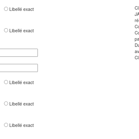
Cl
ar
Libellé exact
JA
ré
Co
ar
Libellé exact
Co
pa
Du
av
Cl
ar
Libellé exact
ar
Libellé exact
ar
Libellé exact