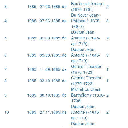
Baulacre Léonard
3
1685
07.06.1685
de
2
(1670-1761)
Du Noyer Jean-
4
1685
07.06.1685
de
Philippe (~1668-
3
1691?)
Dautun Jean-
5
1685
02.09.1685
de
Antoine (~1645-
2
ap.1719)
Dautun Jean-
6
1685
09.09.1685
de
Antoine (~1645-
3
ap.1719)
Gernler Theodor
7
1685
11.09.1685
de
1
(1670-1723)
Gernler Theodor
8
1685
03.10.1685
de
1
(1670-1723)
Micheli du Crest
9
1685
30.10.1685
de
Barthélemy (1630-
2
1708)
Dautun Jean-
10
1685
27.11.1685
de
Antoine (~1645-
2
ap.1719)
Dautun Jean-