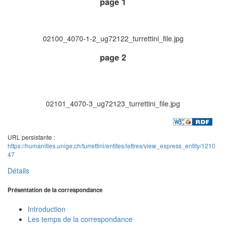
page 1
02100_4070-1-2_ug72122_turrettini_file.jpg
page 2
02101_4070-3_ug72123_turrettini_file.jpg
URL persistante :
https://humanities.unige.ch/turrettini/entites/lettres/view_express_entity/1210
47
Détails
Présentation de la correspondance
Introduction
Les temps de la correspondance