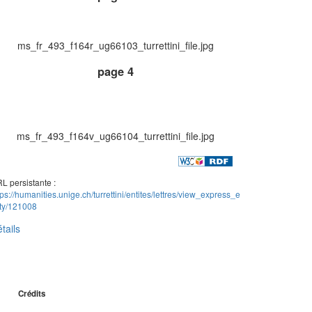
ms_fr_493_f164r_ug66103_turrettini_file.jpg
page 4
ms_fr_493_f164v_ug66104_turrettini_file.jpg
L persistante :
tps://humanities.unige.ch/turrettini/entites/lettres/view_express_e
ity/121008
tails
Crédits