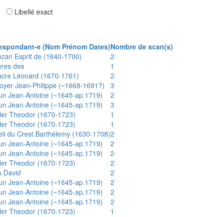
ar
Libellé exact
espondant-e (Nom Prénom Dates)
Nombre de scan(s)
ozan Esprit de (1640-1700)
2
ères des
1
acre Léonard (1670-1761)
2
oyer Jean-Philippe (~1668-1691?)
3
un Jean-Antoine (~1645-ap.1719)
2
un Jean-Antoine (~1645-ap.1719)
3
ler Theodor (1670-1723)
1
ler Theodor (1670-1723)
1
eli du Crest Barthélemy (1630-1708)
2
un Jean-Antoine (~1645-ap.1719)
2
un Jean-Antoine (~1645-ap.1719)
2
ler Theodor (1670-1723)
2
s David
2
un Jean-Antoine (~1645-ap.1719)
2
un Jean-Antoine (~1645-ap.1719)
2
un Jean-Antoine (~1645-ap.1719)
2
ler Theodor (1670-1723)
1