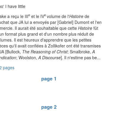
o' I have little
e
e
ke a reçu le III
et le IV
volume de l'
Histoire
de
chat que JA lui a envoyés par [Gabriel] Dumont et l'en
mercie. Il aurait été souhaitable que cette
Histoire
fût
un format plus grand et d'un nombre plus réduit de
lumes. Il est heureux d'apprendre que les petites
èces qu'il avait confiées à Zollikofer ont été transmises
JA [Bullock,
The Reasoning of Christ
; Smalbroke,
A
ndication
; Woolston,
A Discourse
]. Il n'estime pas be...
2 pages
page 1
page 2