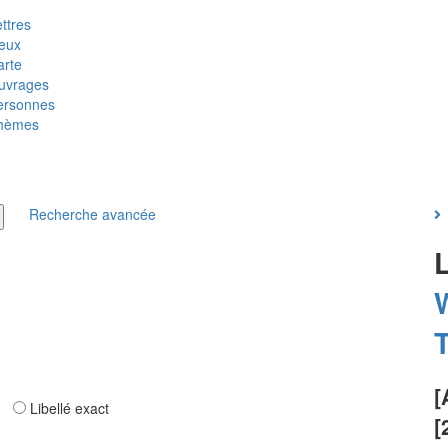
ttres
ieux
arte
uvrages
ersonnes
hèmes
Recherche avancée
T
[
ar
Libellé exact
[