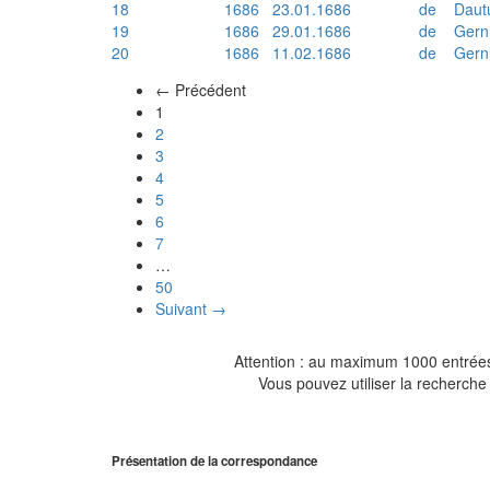
18
1686
23.01.1686
de
Daut
19
1686
29.01.1686
de
Gern
20
1686
11.02.1686
de
Gern
← Précédent
(actuel)
1
2
3
4
5
6
7
…
50
Suivant →
Attention : au maximum 1000 entrées 
Vous pouvez utiliser la recherche 
Présentation de la correspondance