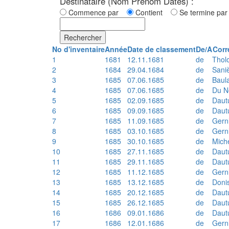
Destinataire (Nom Prénom Dates) :
Commence par
Contient
Se termine p
Rechercher
No d'inventaire
Année
Date de classement
De/A
Corr
1
1681
12.11.1681
de
Thol
2
1684
29.04.1684
de
Sani
3
1685
07.06.1685
de
Baul
4
1685
07.06.1685
de
Du N
5
1685
02.09.1685
de
Daut
6
1685
09.09.1685
de
Daut
7
1685
11.09.1685
de
Gern
8
1685
03.10.1685
de
Gern
9
1685
30.10.1685
de
Mich
10
1685
27.11.1685
de
Daut
11
1685
29.11.1685
de
Daut
12
1685
11.12.1685
de
Gern
13
1685
13.12.1685
de
Doni
14
1685
20.12.1685
de
Daut
15
1685
26.12.1685
de
Daut
16
1686
09.01.1686
de
Daut
17
1686
12.01.1686
de
Gern