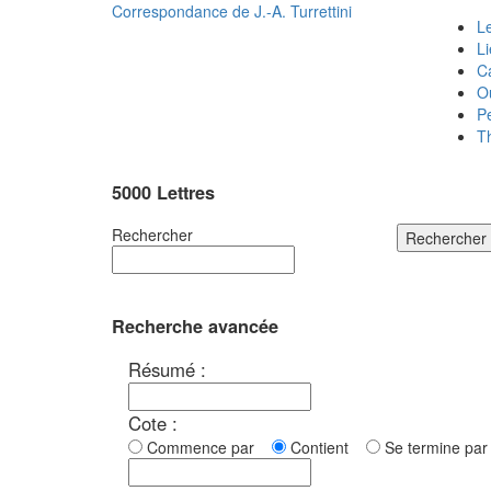
Correspondance de
J.-A. Turrettini
Le
L
C
O
P
T
5000 Lettres
Rechercher
Rechercher
Recherche avancée
Résumé :
Cote :
Commence par
Contient
Se termine p