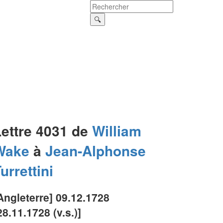
Lettre 4031 de
William
Wake
à
Jean-Alphonse
urrettini
Angleterre] 09.12.1728
28.11.1728 (v.s.)]