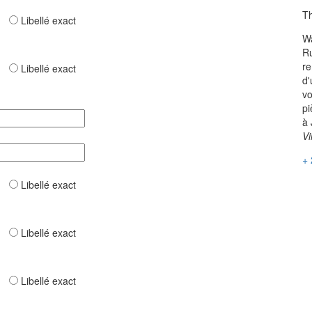
Th
ar
Libellé exact
Wa
Ru
re
ar
Libellé exact
d'
vo
pi
à 
Vi
+ 
ar
Libellé exact
ar
Libellé exact
ar
Libellé exact