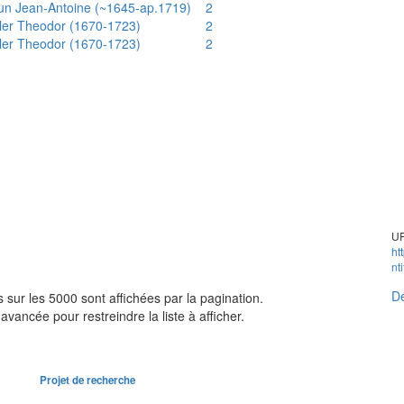
un Jean-Antoine (~1645-ap.1719)
2
ler Theodor (1670-1723)
2
ler Theodor (1670-1723)
2
UR
ht
nt
Dé
sur les 5000 sont affichées par la pagination.
avancée pour restreindre la liste à afficher.
Projet de recherche