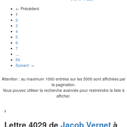
← Précédent
(actuel)
1
2
3
4
5
6
7
…
50
Suivant →
Attention : au maximum 1000 entrées sur les 5000 sont affichées par
la pagination.
Vous pouvez utiliser la recherche avancée pour restreindre la liste à
afficher.
Lettre 4029 de
Jacob
Vernet
à