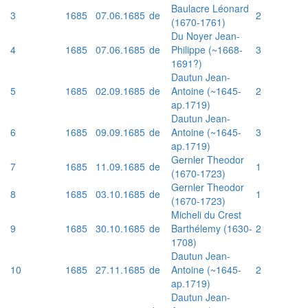
Baulacre Léonard
3
1685
07.06.1685
de
2
(1670-1761)
Du Noyer Jean-
4
1685
07.06.1685
de
Philippe (~1668-
3
1691?)
Dautun Jean-
5
1685
02.09.1685
de
Antoine (~1645-
2
ap.1719)
Dautun Jean-
6
1685
09.09.1685
de
Antoine (~1645-
3
ap.1719)
Gernler Theodor
7
1685
11.09.1685
de
1
(1670-1723)
Gernler Theodor
8
1685
03.10.1685
de
1
(1670-1723)
Micheli du Crest
9
1685
30.10.1685
de
Barthélemy (1630-
2
1708)
Dautun Jean-
10
1685
27.11.1685
de
Antoine (~1645-
2
ap.1719)
Dautun Jean-