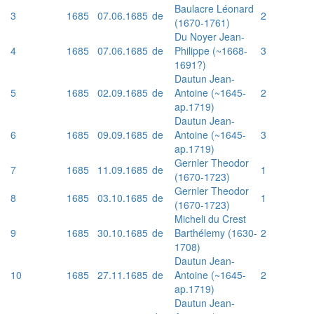
Baulacre Léonard
3
1685
07.06.1685
de
2
(1670-1761)
Du Noyer Jean-
4
1685
07.06.1685
de
Philippe (~1668-
3
1691?)
Dautun Jean-
5
1685
02.09.1685
de
Antoine (~1645-
2
ap.1719)
Dautun Jean-
6
1685
09.09.1685
de
Antoine (~1645-
3
ap.1719)
Gernler Theodor
7
1685
11.09.1685
de
1
(1670-1723)
Gernler Theodor
8
1685
03.10.1685
de
1
(1670-1723)
Micheli du Crest
9
1685
30.10.1685
de
Barthélemy (1630-
2
1708)
Dautun Jean-
10
1685
27.11.1685
de
Antoine (~1645-
2
ap.1719)
Dautun Jean-