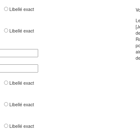
ar
Libellé exact
Vo
Le
[J
ar
Libellé exact
de
Ro
po
ai
de
ar
Libellé exact
ar
Libellé exact
ar
Libellé exact