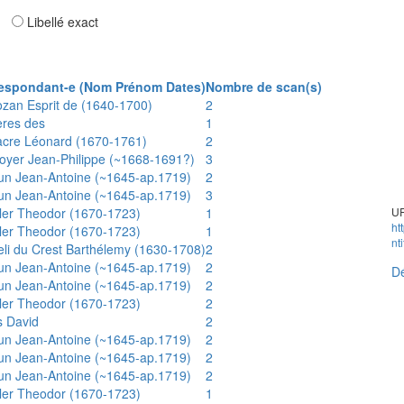
ar
Libellé exact
espondant-e (Nom Prénom Dates)
Nombre de scan(s)
ozan Esprit de (1640-1700)
2
ères des
1
acre Léonard (1670-1761)
2
oyer Jean-Philippe (~1668-1691?)
3
un Jean-Antoine (~1645-ap.1719)
2
un Jean-Antoine (~1645-ap.1719)
3
ler Theodor (1670-1723)
1
UR
ht
ler Theodor (1670-1723)
1
nt
eli du Crest Barthélemy (1630-1708)
2
un Jean-Antoine (~1645-ap.1719)
2
Dé
un Jean-Antoine (~1645-ap.1719)
2
ler Theodor (1670-1723)
2
s David
2
un Jean-Antoine (~1645-ap.1719)
2
un Jean-Antoine (~1645-ap.1719)
2
un Jean-Antoine (~1645-ap.1719)
2
ler Theodor (1670-1723)
1