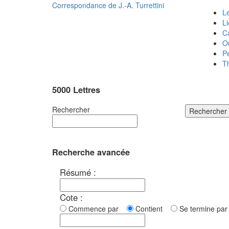
Correspondance de
J.-A. Turrettini
Le
L
C
O
P
T
5000 Lettres
Rechercher
Rechercher
Recherche avancée
Résumé :
Cote :
Commence par
Contient
Se termine p