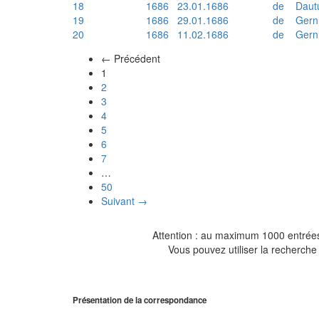
18
1686
23.01.1686
de
Daut
19
1686
29.01.1686
de
Gern
20
1686
11.02.1686
de
Gern
← Précédent
(actuel)
1
2
3
4
5
6
7
…
50
Suivant →
Attention : au maximum 1000 entrées 
Vous pouvez utiliser la recherche 
Présentation de la correspondance