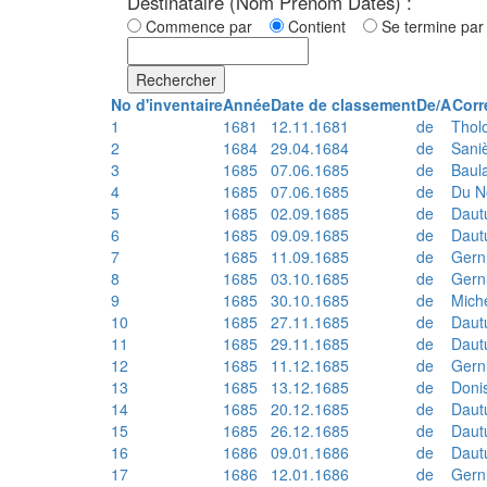
Destinataire (Nom Prénom Dates) :
Commence par
Contient
Se termine p
Rechercher
No d'inventaire
Année
Date de classement
De/A
Corr
1
1681
12.11.1681
de
Thol
2
1684
29.04.1684
de
Sani
3
1685
07.06.1685
de
Baul
4
1685
07.06.1685
de
Du N
5
1685
02.09.1685
de
Daut
6
1685
09.09.1685
de
Daut
7
1685
11.09.1685
de
Gern
8
1685
03.10.1685
de
Gern
9
1685
30.10.1685
de
Mich
10
1685
27.11.1685
de
Daut
11
1685
29.11.1685
de
Daut
12
1685
11.12.1685
de
Gern
13
1685
13.12.1685
de
Doni
14
1685
20.12.1685
de
Daut
15
1685
26.12.1685
de
Daut
16
1686
09.01.1686
de
Daut
17
1686
12.01.1686
de
Gern