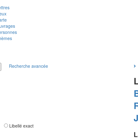
ttres
ieux
arte
uvrages
ersonnes
hèmes
Recherche avancée
ar
Libellé exact
L