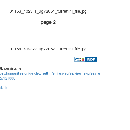
01153_4023-1_ug72051_turrettini_file.jpg
page 2
01154_4023-2_ug72052_turrettini_file.jpg
L persistante :
tps://humanities.unige.ch/turrettini/entites/lettres/view_express_e
ity/121000
tails