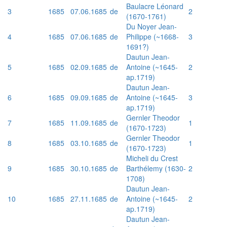
Baulacre Léonard
3
1685
07.06.1685
de
2
(1670-1761)
Du Noyer Jean-
4
1685
07.06.1685
de
Philippe (~1668-
3
1691?)
Dautun Jean-
5
1685
02.09.1685
de
Antoine (~1645-
2
ap.1719)
Dautun Jean-
6
1685
09.09.1685
de
Antoine (~1645-
3
ap.1719)
Gernler Theodor
7
1685
11.09.1685
de
1
(1670-1723)
Gernler Theodor
8
1685
03.10.1685
de
1
(1670-1723)
Micheli du Crest
9
1685
30.10.1685
de
Barthélemy (1630-
2
1708)
Dautun Jean-
10
1685
27.11.1685
de
Antoine (~1645-
2
ap.1719)
Dautun Jean-