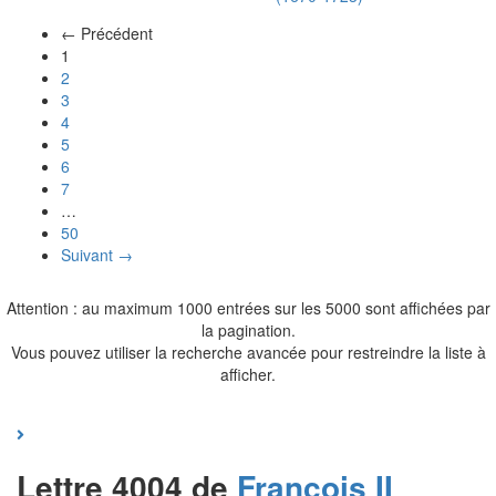
← Précédent
(actuel)
1
2
3
4
5
6
7
…
50
Suivant →
Attention : au maximum 1000 entrées sur les 5000 sont affichées par
la pagination.
Vous pouvez utiliser la recherche avancée pour restreindre la liste à
afficher.
Lettre 4004 de
François II