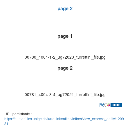
page 2
page 1
00780_4004-1-2_ug72020_turrettini_file.jpg
page 2
00781_4004-3-4_ug72021_turrettini_file.jpg
URL persistante :
https://humanities.unige.ch/turrettini/entites/lettres/view_express_entity/1209
81