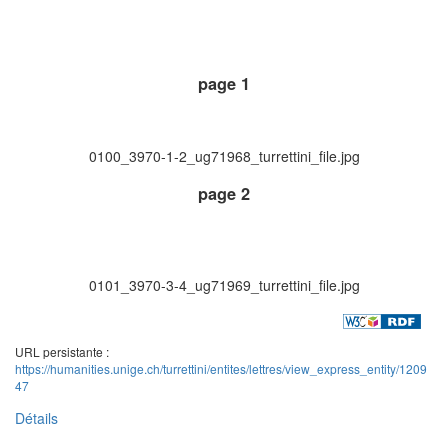
page 1
0100_3970-1-2_ug71968_turrettini_file.jpg
page 2
0101_3970-3-4_ug71969_turrettini_file.jpg
URL persistante :
https://humanities.unige.ch/turrettini/entites/lettres/view_express_entity/1209
47
Détails