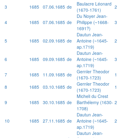
Baulacre Léonard
3
1685
07.06.1685
de
2
(1670-1761)
Du Noyer Jean-
4
1685
07.06.1685
de
Philippe (~1668-
3
1691?)
Dautun Jean-
5
1685
02.09.1685
de
Antoine (~1645-
2
ap.1719)
Dautun Jean-
6
1685
09.09.1685
de
Antoine (~1645-
3
ap.1719)
Gernler Theodor
7
1685
11.09.1685
de
1
(1670-1723)
Gernler Theodor
8
1685
03.10.1685
de
1
(1670-1723)
Micheli du Crest
9
1685
30.10.1685
de
Barthélemy (1630-
2
1708)
Dautun Jean-
10
1685
27.11.1685
de
Antoine (~1645-
2
ap.1719)
Dautun Jean-