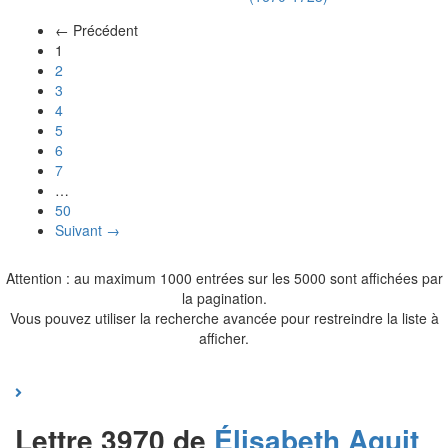
← Précédent
(actuel)
1
2
3
4
5
6
7
…
50
Suivant →
Attention : au maximum 1000 entrées sur les 5000 sont affichées par
la pagination.
Vous pouvez utiliser la recherche avancée pour restreindre la liste à
afficher.
Lettre 3970 de
Élisabeth
Aguit