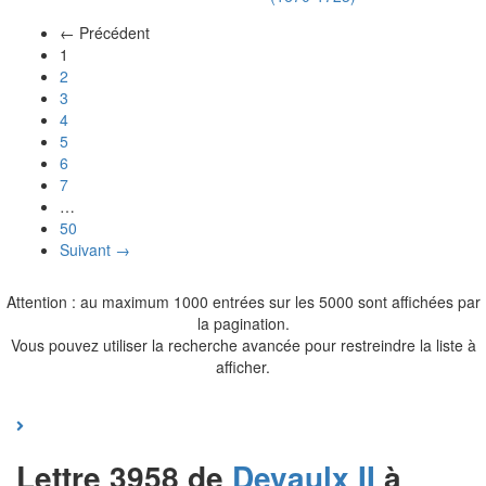
← Précédent
(actuel)
1
2
3
4
5
6
7
…
50
Suivant →
Attention : au maximum 1000 entrées sur les 5000 sont affichées par
la pagination.
Vous pouvez utiliser la recherche avancée pour restreindre la liste à
afficher.
Lettre 3958 de
Devaulx II
à