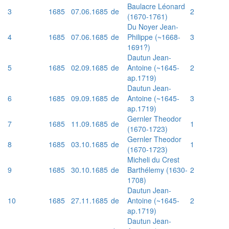
Baulacre Léonard
3
1685
07.06.1685
de
2
(1670-1761)
Du Noyer Jean-
4
1685
07.06.1685
de
Philippe (~1668-
3
1691?)
Dautun Jean-
5
1685
02.09.1685
de
Antoine (~1645-
2
ap.1719)
Dautun Jean-
6
1685
09.09.1685
de
Antoine (~1645-
3
ap.1719)
Gernler Theodor
7
1685
11.09.1685
de
1
(1670-1723)
Gernler Theodor
8
1685
03.10.1685
de
1
(1670-1723)
Micheli du Crest
9
1685
30.10.1685
de
Barthélemy (1630-
2
1708)
Dautun Jean-
10
1685
27.11.1685
de
Antoine (~1645-
2
ap.1719)
Dautun Jean-