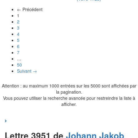
← Précédent
(actuel)
1
2
3
4
5
6
7
…
50
Suivant →
Attention : au maximum 1000 entrées sur les 5000 sont affichées par
la pagination.
Vous pouvez utiliser la recherche avancée pour restreindre la liste à
afficher.
Lettre 3951 de
Johann Jakob