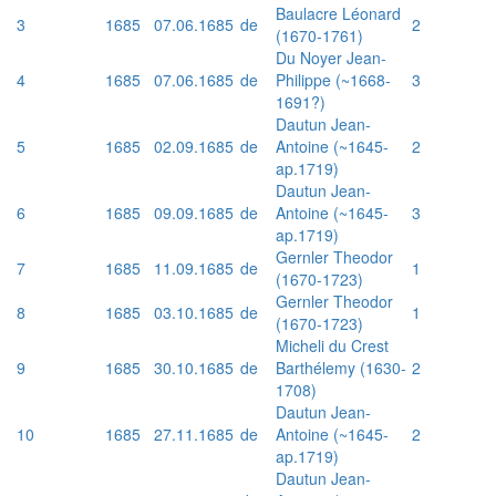
Baulacre Léonard
3
1685
07.06.1685
de
2
(1670-1761)
Du Noyer Jean-
4
1685
07.06.1685
de
Philippe (~1668-
3
1691?)
Dautun Jean-
5
1685
02.09.1685
de
Antoine (~1645-
2
ap.1719)
Dautun Jean-
6
1685
09.09.1685
de
Antoine (~1645-
3
ap.1719)
Gernler Theodor
7
1685
11.09.1685
de
1
(1670-1723)
Gernler Theodor
8
1685
03.10.1685
de
1
(1670-1723)
Micheli du Crest
9
1685
30.10.1685
de
Barthélemy (1630-
2
1708)
Dautun Jean-
10
1685
27.11.1685
de
Antoine (~1645-
2
ap.1719)
Dautun Jean-