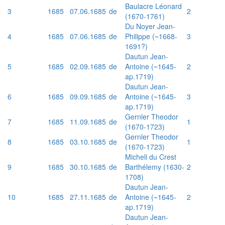
Baulacre Léonard
3
1685
07.06.1685
de
2
(1670-1761)
Du Noyer Jean-
4
1685
07.06.1685
de
Philippe (~1668-
3
1691?)
Dautun Jean-
5
1685
02.09.1685
de
Antoine (~1645-
2
ap.1719)
Dautun Jean-
6
1685
09.09.1685
de
Antoine (~1645-
3
ap.1719)
Gernler Theodor
7
1685
11.09.1685
de
1
(1670-1723)
Gernler Theodor
8
1685
03.10.1685
de
1
(1670-1723)
Micheli du Crest
9
1685
30.10.1685
de
Barthélemy (1630-
2
1708)
Dautun Jean-
10
1685
27.11.1685
de
Antoine (~1645-
2
ap.1719)
Dautun Jean-