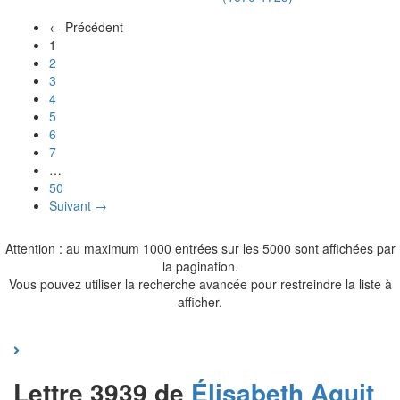
← Précédent
(actuel)
1
2
3
4
5
6
7
…
50
Suivant →
Attention : au maximum 1000 entrées sur les 5000 sont affichées par
la pagination.
Vous pouvez utiliser la recherche avancée pour restreindre la liste à
afficher.
Lettre 3939 de
Élisabeth
Aguit