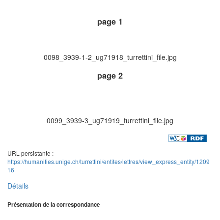
page 1
0098_3939-1-2_ug71918_turrettini_file.jpg
page 2
0099_3939-3_ug71919_turrettini_file.jpg
URL persistante :
https://humanities.unige.ch/turrettini/entites/lettres/view_express_entity/1209
16
Détails
Présentation de la correspondance