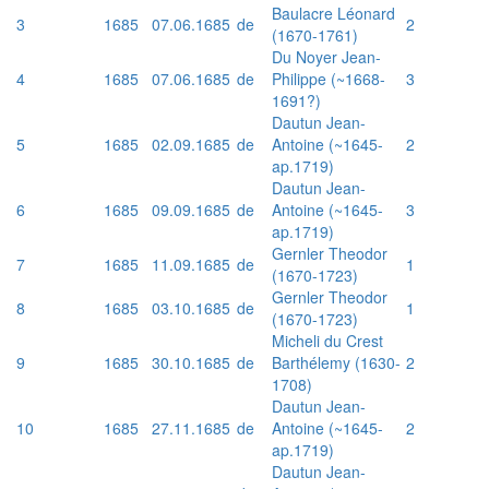
Baulacre Léonard
3
1685
07.06.1685
de
2
(1670-1761)
Du Noyer Jean-
4
1685
07.06.1685
de
Philippe (~1668-
3
1691?)
Dautun Jean-
5
1685
02.09.1685
de
Antoine (~1645-
2
ap.1719)
Dautun Jean-
6
1685
09.09.1685
de
Antoine (~1645-
3
ap.1719)
Gernler Theodor
7
1685
11.09.1685
de
1
(1670-1723)
Gernler Theodor
8
1685
03.10.1685
de
1
(1670-1723)
Micheli du Crest
9
1685
30.10.1685
de
Barthélemy (1630-
2
1708)
Dautun Jean-
10
1685
27.11.1685
de
Antoine (~1645-
2
ap.1719)
Dautun Jean-