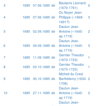
Baulacre Léonard
3
1685
07.06.1685
de
2
(1670-1761)
Du Noyer Jean-
4
1685
07.06.1685
de
Philippe (~1668-
3
1691?)
Dautun Jean-
5
1685
02.09.1685
de
Antoine (~1645-
2
ap.1719)
Dautun Jean-
6
1685
09.09.1685
de
Antoine (~1645-
3
ap.1719)
Gernler Theodor
7
1685
11.09.1685
de
1
(1670-1723)
Gernler Theodor
8
1685
03.10.1685
de
1
(1670-1723)
Micheli du Crest
9
1685
30.10.1685
de
Barthélemy (1630-
2
1708)
Dautun Jean-
10
1685
27.11.1685
de
Antoine (~1645-
2
ap.1719)
Dautun Jean-