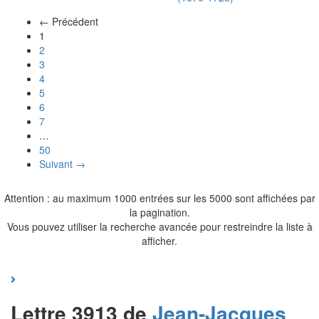
← Précédent
(actuel)
1
2
3
4
5
6
7
…
50
Suivant →
Attention : au maximum 1000 entrées sur les 5000 sont affichées par
la pagination.
Vous pouvez utiliser la recherche avancée pour restreindre la liste à
afficher.
Lettre 3913 de
Jean-Jacques