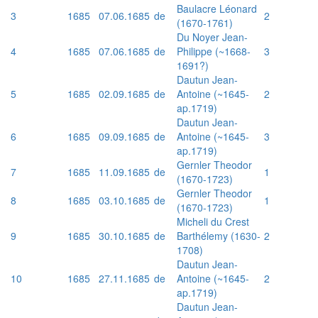
Baulacre Léonard
3
1685
07.06.1685
de
2
(1670-1761)
Du Noyer Jean-
4
1685
07.06.1685
de
Philippe (~1668-
3
1691?)
Dautun Jean-
5
1685
02.09.1685
de
Antoine (~1645-
2
ap.1719)
Dautun Jean-
6
1685
09.09.1685
de
Antoine (~1645-
3
ap.1719)
Gernler Theodor
7
1685
11.09.1685
de
1
(1670-1723)
Gernler Theodor
8
1685
03.10.1685
de
1
(1670-1723)
Micheli du Crest
9
1685
30.10.1685
de
Barthélemy (1630-
2
1708)
Dautun Jean-
10
1685
27.11.1685
de
Antoine (~1645-
2
ap.1719)
Dautun Jean-