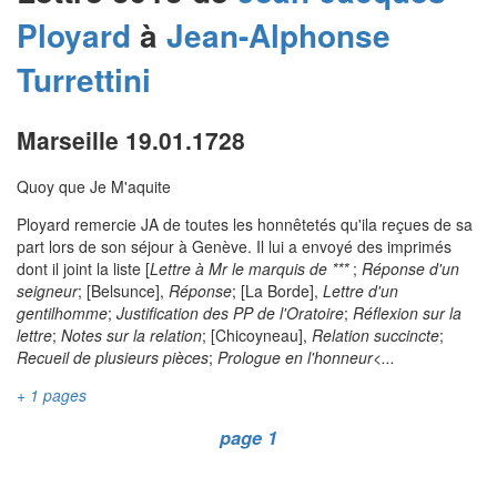
Ployard
à
Jean-Alphonse
Turrettini
Marseille 19.01.1728
Quoy que Je M'aquite
Ployard remercie JA de toutes les honnêtetés qu'ila reçues de sa
part lors de son séjour à Genève. Il lui a envoyé des imprimés
dont il joint la liste [
Lettre à Mr le marquis de ***
;
Réponse d'un
seigneur
; [Belsunce],
Réponse
; [La Borde],
Lettre d'un
gentilhomme
;
Justification des PP de l'Oratoire
;
Réflexion sur la
lettre
;
Notes sur la relation
; [Chicoyneau],
Relation succincte
;
Recueil de plusieurs pièces
;
Prologue en l'honneur<...
+ 1 pages
page 1