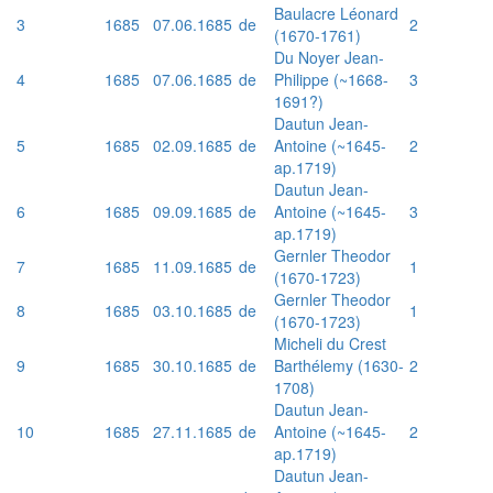
Baulacre Léonard
3
1685
07.06.1685
de
2
(1670-1761)
Du Noyer Jean-
4
1685
07.06.1685
de
Philippe (~1668-
3
1691?)
Dautun Jean-
5
1685
02.09.1685
de
Antoine (~1645-
2
ap.1719)
Dautun Jean-
6
1685
09.09.1685
de
Antoine (~1645-
3
ap.1719)
Gernler Theodor
7
1685
11.09.1685
de
1
(1670-1723)
Gernler Theodor
8
1685
03.10.1685
de
1
(1670-1723)
Micheli du Crest
9
1685
30.10.1685
de
Barthélemy (1630-
2
1708)
Dautun Jean-
10
1685
27.11.1685
de
Antoine (~1645-
2
ap.1719)
Dautun Jean-