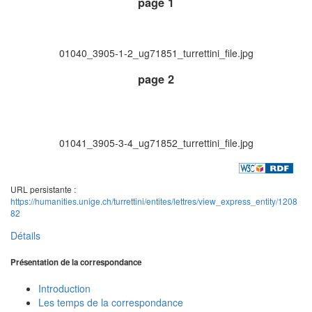
page 1
01040_3905-1-2_ug71851_turrettini_file.jpg
page 2
01041_3905-3-4_ug71852_turrettini_file.jpg
URL persistante :
https://humanities.unige.ch/turrettini/entites/lettres/view_express_entity/1208
82
Détails
Présentation de la correspondance
Introduction
Les temps de la correspondance