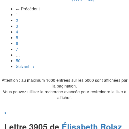
← Précédent
(actuel)
1
2
3
4
5
6
7
…
50
Suivant →
Attention : au maximum 1000 entrées sur les 5000 sont affichées par
la pagination.
Vous pouvez utiliser la recherche avancée pour restreindre la liste à
afficher.
Lettre 3905 de
Élisabeth
Rolaz