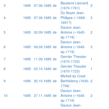
Baulacre Léonard
3
1685
07.06.1685
de
2
(1670-1761)
Du Noyer Jean-
4
1685
07.06.1685
de
Philippe (~1668-
3
1691?)
Dautun Jean-
5
1685
02.09.1685
de
Antoine (~1645-
2
ap.1719)
Dautun Jean-
6
1685
09.09.1685
de
Antoine (~1645-
3
ap.1719)
Gernler Theodor
7
1685
11.09.1685
de
1
(1670-1723)
Gernler Theodor
8
1685
03.10.1685
de
1
(1670-1723)
Micheli du Crest
9
1685
30.10.1685
de
Barthélemy (1630-
2
1708)
Dautun Jean-
10
1685
27.11.1685
de
Antoine (~1645-
2
ap.1719)
Dautun Jean-