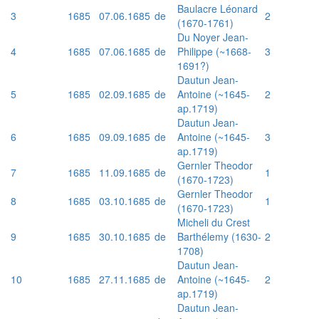
Baulacre Léonard
3
1685
07.06.1685
de
2
(1670-1761)
Du Noyer Jean-
4
1685
07.06.1685
de
Philippe (~1668-
3
1691?)
Dautun Jean-
5
1685
02.09.1685
de
Antoine (~1645-
2
ap.1719)
Dautun Jean-
6
1685
09.09.1685
de
Antoine (~1645-
3
ap.1719)
Gernler Theodor
7
1685
11.09.1685
de
1
(1670-1723)
Gernler Theodor
8
1685
03.10.1685
de
1
(1670-1723)
Micheli du Crest
9
1685
30.10.1685
de
Barthélemy (1630-
2
1708)
Dautun Jean-
10
1685
27.11.1685
de
Antoine (~1645-
2
ap.1719)
Dautun Jean-