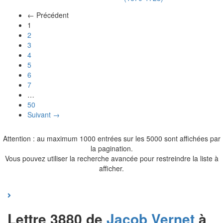
← Précédent
(actuel)
1
2
3
4
5
6
7
…
50
Suivant →
Attention : au maximum 1000 entrées sur les 5000 sont affichées par
la pagination.
Vous pouvez utiliser la recherche avancée pour restreindre la liste à
afficher.
Lettre 3880 de
Jacob
Vernet
à