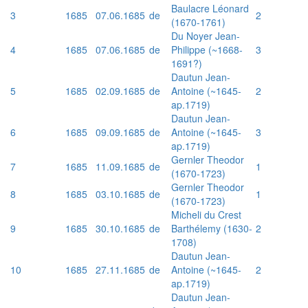
Baulacre Léonard
3
1685
07.06.1685
de
2
(1670-1761)
Du Noyer Jean-
4
1685
07.06.1685
de
Philippe (~1668-
3
1691?)
Dautun Jean-
5
1685
02.09.1685
de
Antoine (~1645-
2
ap.1719)
Dautun Jean-
6
1685
09.09.1685
de
Antoine (~1645-
3
ap.1719)
Gernler Theodor
7
1685
11.09.1685
de
1
(1670-1723)
Gernler Theodor
8
1685
03.10.1685
de
1
(1670-1723)
Micheli du Crest
9
1685
30.10.1685
de
Barthélemy (1630-
2
1708)
Dautun Jean-
10
1685
27.11.1685
de
Antoine (~1645-
2
ap.1719)
Dautun Jean-