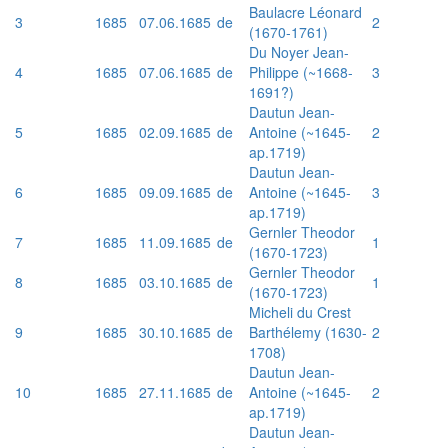
Baulacre Léonard
3
1685
07.06.1685
de
2
(1670-1761)
Du Noyer Jean-
4
1685
07.06.1685
de
Philippe (~1668-
3
1691?)
Dautun Jean-
5
1685
02.09.1685
de
Antoine (~1645-
2
ap.1719)
Dautun Jean-
6
1685
09.09.1685
de
Antoine (~1645-
3
ap.1719)
Gernler Theodor
7
1685
11.09.1685
de
1
(1670-1723)
Gernler Theodor
8
1685
03.10.1685
de
1
(1670-1723)
Micheli du Crest
9
1685
30.10.1685
de
Barthélemy (1630-
2
1708)
Dautun Jean-
10
1685
27.11.1685
de
Antoine (~1645-
2
ap.1719)
Dautun Jean-