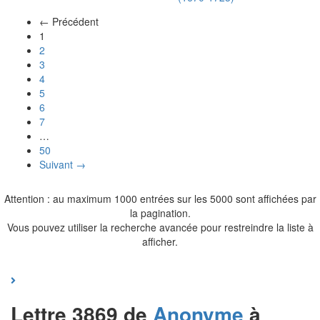
← Précédent
(actuel)
1
2
3
4
5
6
7
…
50
Suivant →
Attention : au maximum 1000 entrées sur les 5000 sont affichées par
la pagination.
Vous pouvez utiliser la recherche avancée pour restreindre la liste à
afficher.
Lettre 3869 de
Anonyme
à