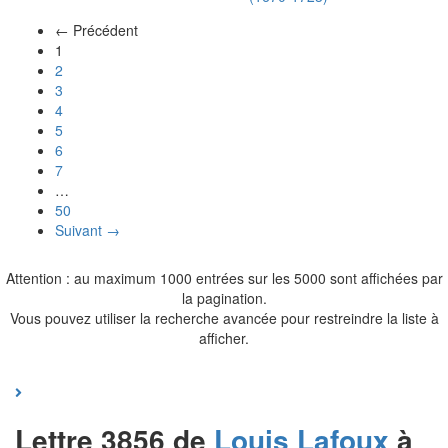
← Précédent
(actuel)
1
2
3
4
5
6
7
…
50
Suivant →
Attention : au maximum 1000 entrées sur les 5000 sont affichées par
la pagination.
Vous pouvez utiliser la recherche avancée pour restreindre la liste à
afficher.
Lettre 3856 de
Louis
Lafoux
à