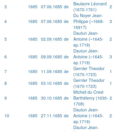
Baulacre Léonard
3
1685
07.06.1685
de
2
(1670-1761)
Du Noyer Jean-
4
1685
07.06.1685
de
Philippe (~1668-
3
1691?)
Dautun Jean-
5
1685
02.09.1685
de
Antoine (~1645-
2
ap.1719)
Dautun Jean-
6
1685
09.09.1685
de
Antoine (~1645-
3
ap.1719)
Gernler Theodor
7
1685
11.09.1685
de
1
(1670-1723)
Gernler Theodor
8
1685
03.10.1685
de
1
(1670-1723)
Micheli du Crest
9
1685
30.10.1685
de
Barthélemy (1630-
2
1708)
Dautun Jean-
10
1685
27.11.1685
de
Antoine (~1645-
2
ap.1719)
Dautun Jean-