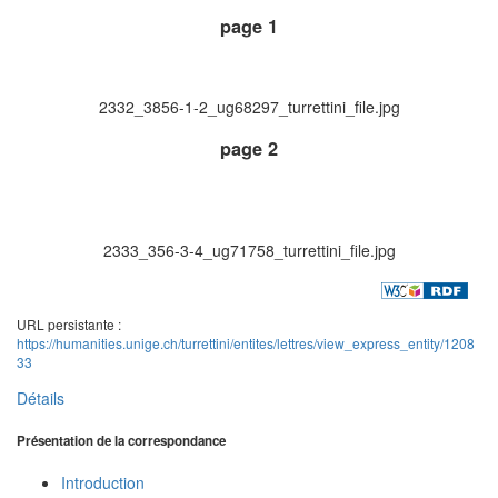
page 1
2332_3856-1-2_ug68297_turrettini_file.jpg
page 2
2333_356-3-4_ug71758_turrettini_file.jpg
URL persistante :
https://humanities.unige.ch/turrettini/entites/lettres/view_express_entity/1208
33
Détails
Présentation de la correspondance
Introduction