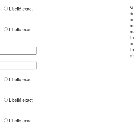
Ve
ar
Libellé exact
de
au
mê
ar
Libellé exact
ma
l'
an
l'
ré
ar
Libellé exact
ar
Libellé exact
ar
Libellé exact