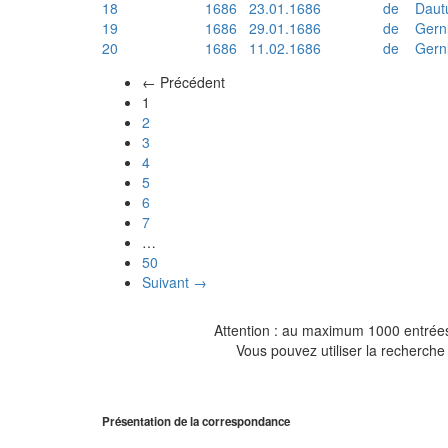
18
1686
23.01.1686
de
Daut
19
1686
29.01.1686
de
Gern
20
1686
11.02.1686
de
Gern
← Précédent
(actuel)
1
2
3
4
5
6
7
…
50
Suivant →
Attention : au maximum 1000 entrées 
Vous pouvez utiliser la recherche 
Présentation de la correspondance