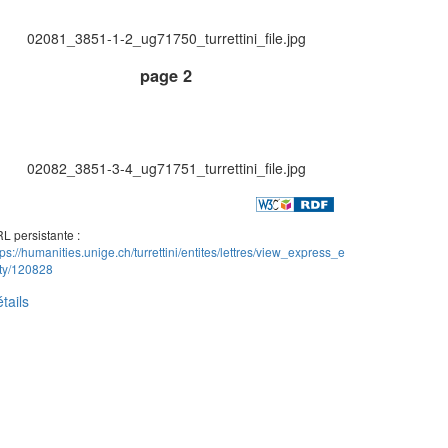
02081_3851-1-2_ug71750_turrettini_file.jpg
page 2
02082_3851-3-4_ug71751_turrettini_file.jpg
L persistante :
tps://humanities.unige.ch/turrettini/entites/lettres/view_express_e
ity/120828
tails