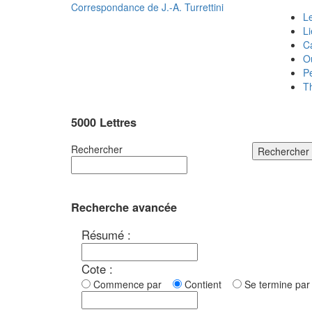
Correspondance de
J.-A. Turrettini
Le
L
C
O
P
T
5000 Lettres
Rechercher
Rechercher
Recherche avancée
Résumé :
Cote :
Commence par
Contient
Se termine p