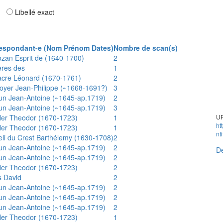
ar
Libellé exact
espondant-e (Nom Prénom Dates)
Nombre de scan(s)
ozan Esprit de (1640-1700)
2
ères des
1
acre Léonard (1670-1761)
2
oyer Jean-Philippe (~1668-1691?)
3
un Jean-Antoine (~1645-ap.1719)
2
un Jean-Antoine (~1645-ap.1719)
3
ler Theodor (1670-1723)
1
UR
ht
ler Theodor (1670-1723)
1
nt
eli du Crest Barthélemy (1630-1708)
2
un Jean-Antoine (~1645-ap.1719)
2
Dé
un Jean-Antoine (~1645-ap.1719)
2
ler Theodor (1670-1723)
2
s David
2
un Jean-Antoine (~1645-ap.1719)
2
un Jean-Antoine (~1645-ap.1719)
2
un Jean-Antoine (~1645-ap.1719)
2
ler Theodor (1670-1723)
1