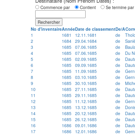
Destinataire (Nom Prénom Dates) :
Commence par
Contient
Se termine p
Rechercher
No d'inventaire
Année
Date de classement
De/A
Corr
1
1681
12.11.1681
de
Thol
2
1684
29.04.1684
de
Sani
3
1685
07.06.1685
de
Baul
4
1685
07.06.1685
de
Du N
5
1685
02.09.1685
de
Daut
6
1685
09.09.1685
de
Daut
7
1685
11.09.1685
de
Gern
8
1685
03.10.1685
de
Gern
9
1685
30.10.1685
de
Mich
10
1685
27.11.1685
de
Daut
11
1685
29.11.1685
de
Daut
12
1685
11.12.1685
de
Gern
13
1685
13.12.1685
de
Doni
14
1685
20.12.1685
de
Daut
15
1685
26.12.1685
de
Daut
16
1686
09.01.1686
de
Daut
17
1686
12.01.1686
de
Gern