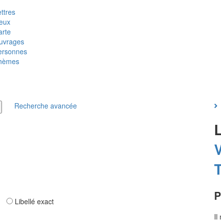
ttres
ieux
arte
uvrages
ersonnes
hèmes
Recherche avancée
T
P
ar
Libellé exact
Il