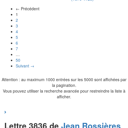
← Précédent
(actuel)
1
2
3
4
5
6
7
…
50
Suivant →
Attention : au maximum 1000 entrées sur les 5000 sont affichées par
la pagination.
Vous pouvez utiliser la recherche avancée pour restreindre la liste à
afficher.
Lettre 3836 de
Jean
Rossières