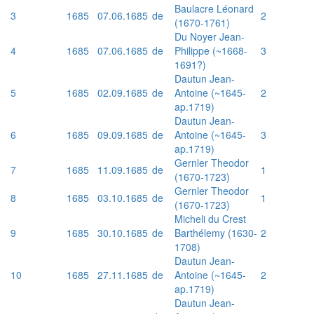
Baulacre Léonard
3
1685
07.06.1685
de
2
(1670-1761)
Du Noyer Jean-
4
1685
07.06.1685
de
Philippe (~1668-
3
1691?)
Dautun Jean-
5
1685
02.09.1685
de
Antoine (~1645-
2
ap.1719)
Dautun Jean-
6
1685
09.09.1685
de
Antoine (~1645-
3
ap.1719)
Gernler Theodor
7
1685
11.09.1685
de
1
(1670-1723)
Gernler Theodor
8
1685
03.10.1685
de
1
(1670-1723)
Micheli du Crest
9
1685
30.10.1685
de
Barthélemy (1630-
2
1708)
Dautun Jean-
10
1685
27.11.1685
de
Antoine (~1645-
2
ap.1719)
Dautun Jean-