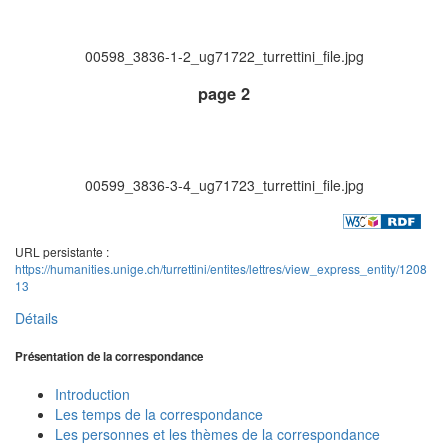
00598_3836-1-2_ug71722_turrettini_file.jpg
page 2
00599_3836-3-4_ug71723_turrettini_file.jpg
URL persistante :
https://humanities.unige.ch/turrettini/entites/lettres/view_express_entity/1208
13
Détails
Présentation de la correspondance
Introduction
Les temps de la correspondance
Les personnes et les thèmes de la correspondance