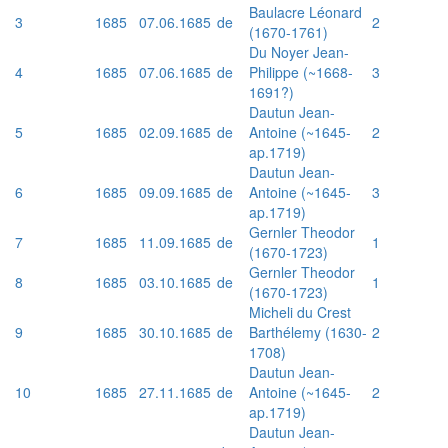
Baulacre Léonard
3
1685
07.06.1685
de
2
(1670-1761)
Du Noyer Jean-
4
1685
07.06.1685
de
Philippe (~1668-
3
1691?)
Dautun Jean-
5
1685
02.09.1685
de
Antoine (~1645-
2
ap.1719)
Dautun Jean-
6
1685
09.09.1685
de
Antoine (~1645-
3
ap.1719)
Gernler Theodor
7
1685
11.09.1685
de
1
(1670-1723)
Gernler Theodor
8
1685
03.10.1685
de
1
(1670-1723)
Micheli du Crest
9
1685
30.10.1685
de
Barthélemy (1630-
2
1708)
Dautun Jean-
10
1685
27.11.1685
de
Antoine (~1645-
2
ap.1719)
Dautun Jean-