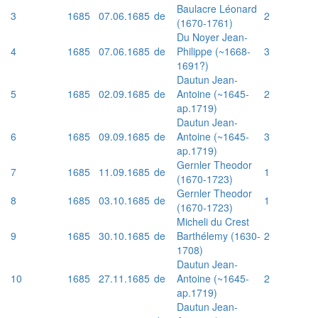
Baulacre Léonard
3
1685
07.06.1685
de
2
(1670-1761)
Du Noyer Jean-
4
1685
07.06.1685
de
Philippe (~1668-
3
1691?)
Dautun Jean-
5
1685
02.09.1685
de
Antoine (~1645-
2
ap.1719)
Dautun Jean-
6
1685
09.09.1685
de
Antoine (~1645-
3
ap.1719)
Gernler Theodor
7
1685
11.09.1685
de
1
(1670-1723)
Gernler Theodor
8
1685
03.10.1685
de
1
(1670-1723)
Micheli du Crest
9
1685
30.10.1685
de
Barthélemy (1630-
2
1708)
Dautun Jean-
10
1685
27.11.1685
de
Antoine (~1645-
2
ap.1719)
Dautun Jean-