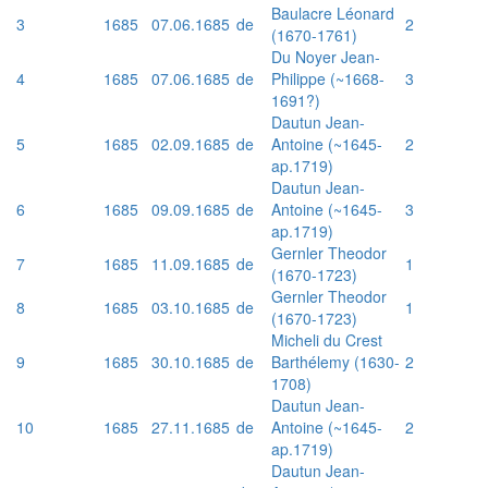
Baulacre Léonard
3
1685
07.06.1685
de
2
(1670-1761)
Du Noyer Jean-
4
1685
07.06.1685
de
Philippe (~1668-
3
1691?)
Dautun Jean-
5
1685
02.09.1685
de
Antoine (~1645-
2
ap.1719)
Dautun Jean-
6
1685
09.09.1685
de
Antoine (~1645-
3
ap.1719)
Gernler Theodor
7
1685
11.09.1685
de
1
(1670-1723)
Gernler Theodor
8
1685
03.10.1685
de
1
(1670-1723)
Micheli du Crest
9
1685
30.10.1685
de
Barthélemy (1630-
2
1708)
Dautun Jean-
10
1685
27.11.1685
de
Antoine (~1645-
2
ap.1719)
Dautun Jean-