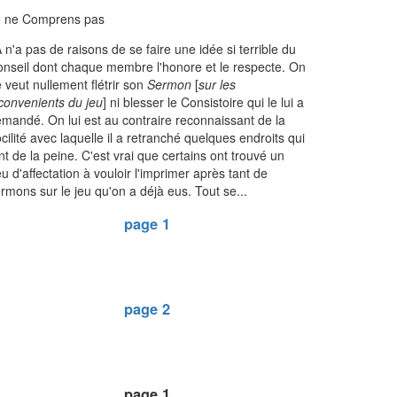
e ne Comprens pas
 n'a pas de raisons de se faire une idée si terrible du
nseil dont chaque membre l'honore et le respecte. On
 veut nullement flétrir son
Sermon
[
sur les
convenients du jeu
] ni blesser le Consistoire qui le lui a
mandé. On lui est au contraire reconnaissant de la
cilité avec laquelle il a retranché quelques endroits qui
nt de la peine. C'est vrai que certains ont trouvé un
u d'affectation à vouloir l'imprimer après tant de
rmons sur le jeu qu'on a déjà eus. Tout se...
page 1
page 2
page 1