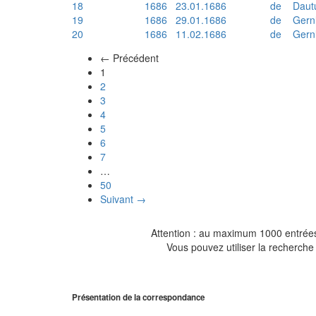
18
1686
23.01.1686
de
Daut
19
1686
29.01.1686
de
Gern
20
1686
11.02.1686
de
Gern
← Précédent
(actuel)
1
2
3
4
5
6
7
…
50
Suivant →
Attention : au maximum 1000 entrées 
Vous pouvez utiliser la recherche 
Présentation de la correspondance