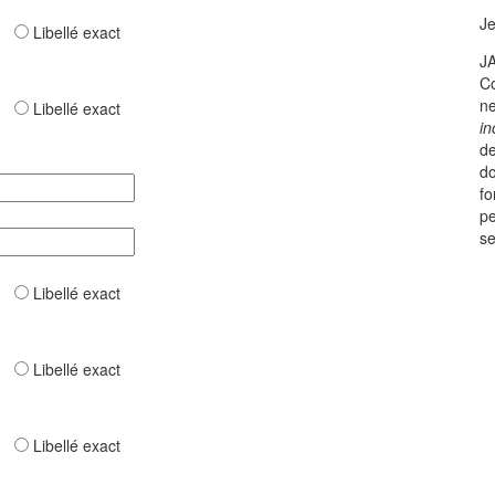
J
ar
Libellé exact
JA
Co
ne
ar
Libellé exact
in
de
do
fo
pe
se
ar
Libellé exact
ar
Libellé exact
ar
Libellé exact