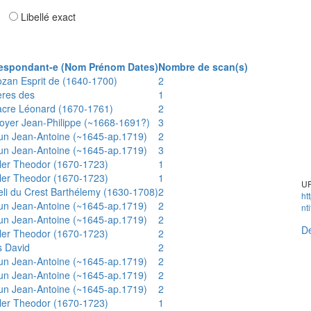
ar
Libellé exact
espondant-e (Nom Prénom Dates)
Nombre de scan(s)
ozan Esprit de (1640-1700)
2
ères des
1
acre Léonard (1670-1761)
2
oyer Jean-Philippe (~1668-1691?)
3
un Jean-Antoine (~1645-ap.1719)
2
un Jean-Antoine (~1645-ap.1719)
3
ler Theodor (1670-1723)
1
ler Theodor (1670-1723)
1
UR
eli du Crest Barthélemy (1630-1708)
2
ht
un Jean-Antoine (~1645-ap.1719)
2
nt
un Jean-Antoine (~1645-ap.1719)
2
Dé
ler Theodor (1670-1723)
2
s David
2
un Jean-Antoine (~1645-ap.1719)
2
un Jean-Antoine (~1645-ap.1719)
2
un Jean-Antoine (~1645-ap.1719)
2
ler Theodor (1670-1723)
1