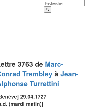
Lettre 3763 de
Marc-
Conrad
Trembley
à
Jean-
Alphonse
Turrettini
Genève] 29.04.1727
s.d. (mardi matin)]