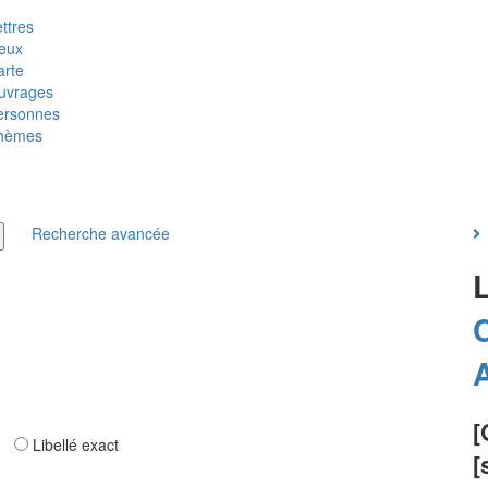
ttres
ieux
arte
uvrages
ersonnes
hèmes
Recherche avancée
[
ar
Libellé exact
[