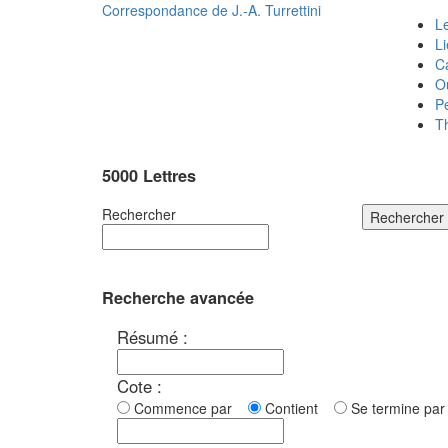
Correspondance de
J.-A. Turrettini
Le
L
C
O
P
T
5000 Lettres
Rechercher
Rechercher
Recherche avancée
Résumé :
Cote :
Commence par
Contient
Se termine p