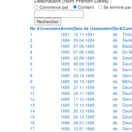
Destinataire (Nom Prénom Dates) :
Commence par
Contient
Se termine p
Rechercher
No d'inventaire
Année
Date de classement
De/A
Corr
1
1681
12.11.1681
de
Thol
2
1684
29.04.1684
de
Sani
3
1685
07.06.1685
de
Baul
4
1685
07.06.1685
de
Du N
5
1685
02.09.1685
de
Daut
6
1685
09.09.1685
de
Daut
7
1685
11.09.1685
de
Gern
8
1685
03.10.1685
de
Gern
9
1685
30.10.1685
de
Mich
10
1685
27.11.1685
de
Daut
11
1685
29.11.1685
de
Daut
12
1685
11.12.1685
de
Gern
13
1685
13.12.1685
de
Doni
14
1685
20.12.1685
de
Daut
15
1685
26.12.1685
de
Daut
16
1686
09.01.1686
de
Daut
17
1686
12.01.1686
de
Gern