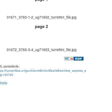
01671_3763-1-2_ug71602_turrettini_file.jpg
page 2
01672_3763-3-4_ug71603_turrettini_file.jpg
L persistante :
tps://humanities.unige.ch/turrettini/entites/lettres/view_express_e
ity/120740
tails