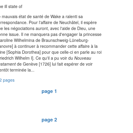
e ill state of
 mauvais état de santé de Wake a ralenti sa
rrespondance. Pour l'affaire de Neuchâtel, il espère
e les négociations auront, avec l'aide de Dieu, une
nne issue. Il ne manquera pas d'engager la princesse
aroline Wilhelmina de Braunschweig-Lüneburg-
novre] à continuer à recommander cette affaire à la
ine [Sophia Dorothea] pour que celle-ci en parle au roi
riedrich Wilhelm I]. Ce qu'il a pu voir du
Nouveau
estament
de Genève [1726] lui fait espérer de voir
entôt terminée la...
2 pages
page 1
page 2