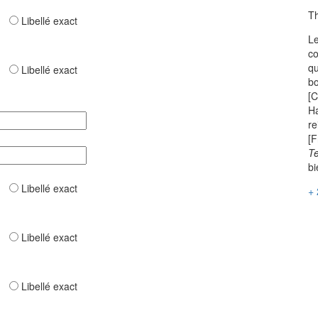
Th
ar
Libellé exact
Le
co
qu
ar
Libellé exact
bo
[C
Ha
re
[F
T
bi
ar
Libellé exact
+ 
ar
Libellé exact
ar
Libellé exact