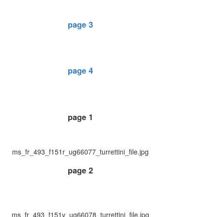
page 3
page 4
page 1
ms_fr_493_f151r_ug66077_turrettini_file.jpg
page 2
ms_fr_493_f151v_ug66078_turrettini_file.jpg