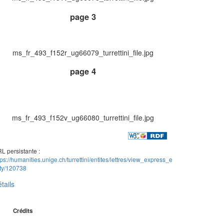
page 3
ms_fr_493_f152r_ug66079_turrettini_file.jpg
page 4
ms_fr_493_f152v_ug66080_turrettini_file.jpg
L persistante :
tps://humanities.unige.ch/turrettini/entites/lettres/view_express_e
ity/120738
tails
Crédits