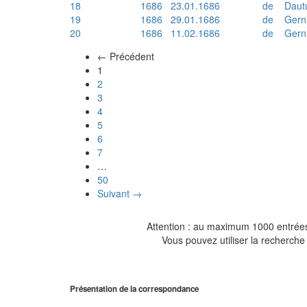
18
1686
23.01.1686
de
Daut
19
1686
29.01.1686
de
Gern
20
1686
11.02.1686
de
Gern
← Précédent
(actuel)
1
2
3
4
5
6
7
…
50
Suivant →
Attention : au maximum 1000 entrées 
Vous pouvez utiliser la recherche 
Présentation de la correspondance