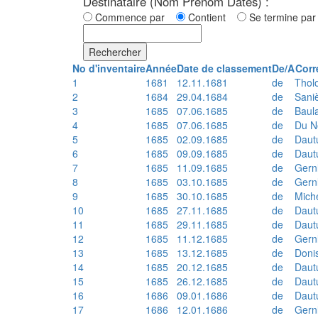
Destinataire (Nom Prénom Dates) :
Commence par
Contient
Se termine p
Rechercher
No d'inventaire
Année
Date de classement
De/A
Corr
1
1681
12.11.1681
de
Thol
2
1684
29.04.1684
de
Sani
3
1685
07.06.1685
de
Baul
4
1685
07.06.1685
de
Du N
5
1685
02.09.1685
de
Daut
6
1685
09.09.1685
de
Daut
7
1685
11.09.1685
de
Gern
8
1685
03.10.1685
de
Gern
9
1685
30.10.1685
de
Mich
10
1685
27.11.1685
de
Daut
11
1685
29.11.1685
de
Daut
12
1685
11.12.1685
de
Gern
13
1685
13.12.1685
de
Doni
14
1685
20.12.1685
de
Daut
15
1685
26.12.1685
de
Daut
16
1686
09.01.1686
de
Daut
17
1686
12.01.1686
de
Gern