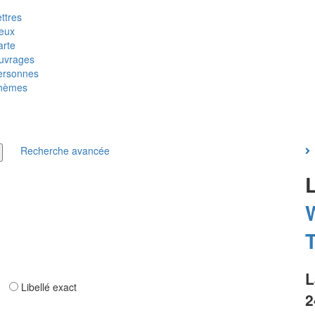
ttres
ieux
arte
uvrages
ersonnes
hèmes
Recherche avancée
T
L
ar
Libellé exact
2