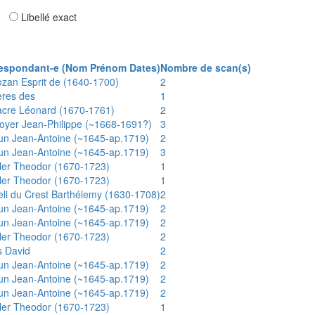
ar
Libellé exact
espondant-e (Nom Prénom Dates)
Nombre de scan(s)
ozan Esprit de (1640-1700)
2
ères des
1
acre Léonard (1670-1761)
2
oyer Jean-Philippe (~1668-1691?)
3
un Jean-Antoine (~1645-ap.1719)
2
un Jean-Antoine (~1645-ap.1719)
3
ler Theodor (1670-1723)
1
ler Theodor (1670-1723)
1
eli du Crest Barthélemy (1630-1708)
2
un Jean-Antoine (~1645-ap.1719)
2
un Jean-Antoine (~1645-ap.1719)
2
ler Theodor (1670-1723)
2
s David
2
un Jean-Antoine (~1645-ap.1719)
2
un Jean-Antoine (~1645-ap.1719)
2
un Jean-Antoine (~1645-ap.1719)
2
ler Theodor (1670-1723)
1