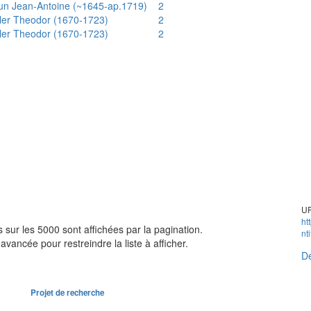
un Jean-Antoine (~1645-ap.1719)
2
ler Theodor (1670-1723)
2
ler Theodor (1670-1723)
2
UR
ht
sur les 5000 sont affichées par la pagination.
nt
avancée pour restreindre la liste à afficher.
Dé
Projet de recherche