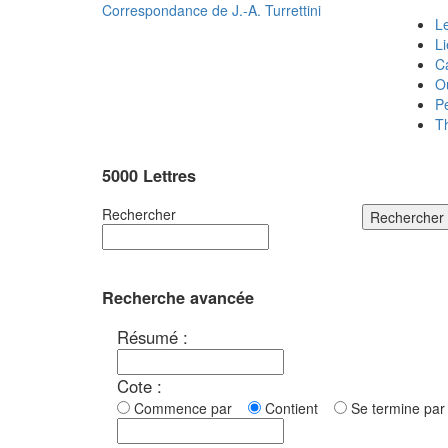
Correspondance de
J.-A. Turrettini
Le
L
C
O
P
T
5000 Lettres
Rechercher
Rechercher
Recherche avancée
Résumé :
Cote :
Commence par
Contient
Se termine p