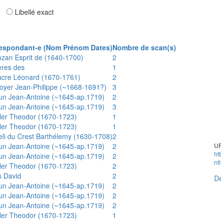
ar
Libellé exact
espondant-e (Nom Prénom Dates)
Nombre de scan(s)
ozan Esprit de (1640-1700)
2
ères des
1
acre Léonard (1670-1761)
2
oyer Jean-Philippe (~1668-1691?)
3
un Jean-Antoine (~1645-ap.1719)
2
un Jean-Antoine (~1645-ap.1719)
3
ler Theodor (1670-1723)
1
ler Theodor (1670-1723)
1
eli du Crest Barthélemy (1630-1708)
2
un Jean-Antoine (~1645-ap.1719)
2
UR
ht
un Jean-Antoine (~1645-ap.1719)
2
nt
ler Theodor (1670-1723)
2
s David
2
Dé
un Jean-Antoine (~1645-ap.1719)
2
un Jean-Antoine (~1645-ap.1719)
2
un Jean-Antoine (~1645-ap.1719)
2
ler Theodor (1670-1723)
1