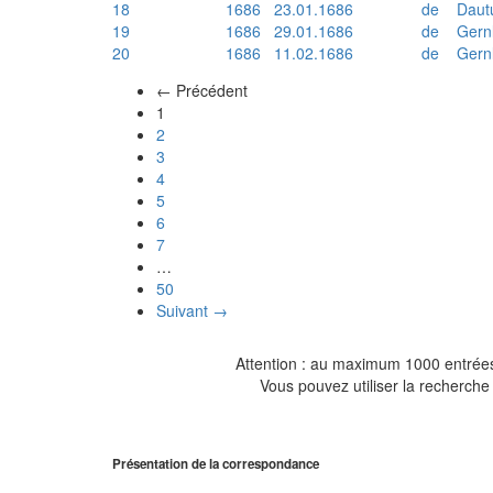
18
1686
23.01.1686
de
Daut
19
1686
29.01.1686
de
Gern
20
1686
11.02.1686
de
Gern
← Précédent
(actuel)
1
2
3
4
5
6
7
…
50
Suivant →
Attention : au maximum 1000 entrées 
Vous pouvez utiliser la recherche 
Présentation de la correspondance