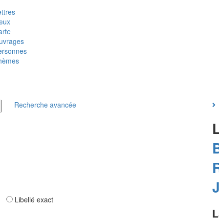
ttres
ieux
arte
uvrages
ersonnes
hèmes
Recherche avancée
ar
Libellé exact
L