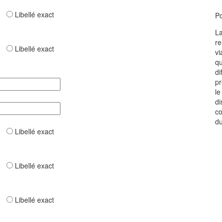
ar
Libellé exact
Po
La
re
ar
Libellé exact
vi
qu
di
pr
le
di
co
du
ar
Libellé exact
ar
Libellé exact
ar
Libellé exact