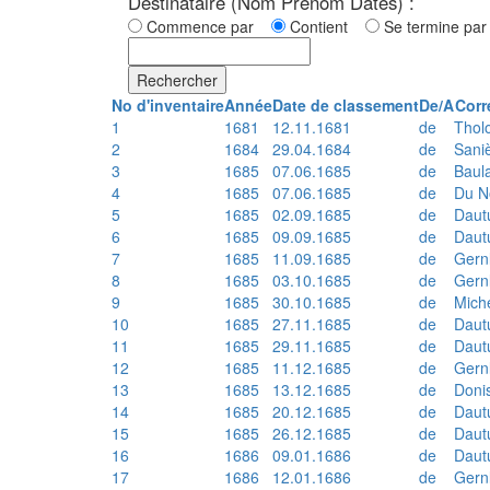
Destinataire (Nom Prénom Dates) :
Commence par
Contient
Se termine p
Rechercher
No d'inventaire
Année
Date de classement
De/A
Corr
1
1681
12.11.1681
de
Thol
2
1684
29.04.1684
de
Sani
3
1685
07.06.1685
de
Baul
4
1685
07.06.1685
de
Du N
5
1685
02.09.1685
de
Daut
6
1685
09.09.1685
de
Daut
7
1685
11.09.1685
de
Gern
8
1685
03.10.1685
de
Gern
9
1685
30.10.1685
de
Mich
10
1685
27.11.1685
de
Daut
11
1685
29.11.1685
de
Daut
12
1685
11.12.1685
de
Gern
13
1685
13.12.1685
de
Doni
14
1685
20.12.1685
de
Daut
15
1685
26.12.1685
de
Daut
16
1686
09.01.1686
de
Daut
17
1686
12.01.1686
de
Gern