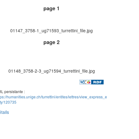
page 1
01147_3758-1_ug71593_turrettini_file.jpg
page 2
01148_3758-2-3_ug71594_turrettini_file.jpg
L persistante :
tps://humanities.unige.ch/turrettini/entites/lettres/view_express_e
ity/120735
tails