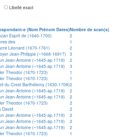
ar
Libellé exact
espondant-e (Nom Prénom Dates)
Nombre de scan(s)
ozan Esprit de (1640-1700)
2
ères des
1
acre Léonard (1670-1761)
2
oyer Jean-Philippe (~1668-1691?)
3
un Jean-Antoine (~1645-ap.1719)
2
un Jean-Antoine (~1645-ap.1719)
3
ler Theodor (1670-1723)
1
ler Theodor (1670-1723)
1
eli du Crest Barthélemy (1630-1708)
2
un Jean-Antoine (~1645-ap.1719)
2
un Jean-Antoine (~1645-ap.1719)
2
ler Theodor (1670-1723)
2
s David
2
un Jean-Antoine (~1645-ap.1719)
2
un Jean-Antoine (~1645-ap.1719)
2
un Jean-Antoine (~1645-ap.1719)
2
ler Theodor (1670-1723)
1