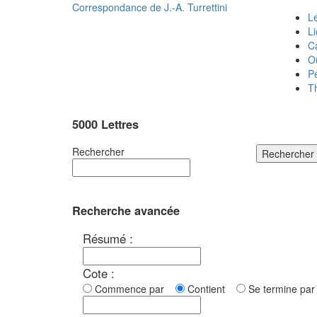
Correspondance de
J.-A. Turrettini
Le
L
C
O
P
T
5000 Lettres
Rechercher
Rechercher
Recherche avancée
Résumé :
Cote :
Commence par
Contient
Se termine p