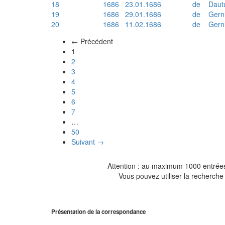
18
1686
23.01.1686
de
Daut
19
1686
29.01.1686
de
Gern
20
1686
11.02.1686
de
Gern
← Précédent
(actuel)
1
2
3
4
5
6
7
…
50
Suivant →
Attention : au maximum 1000 entrées 
Vous pouvez utiliser la recherche 
Présentation de la correspondance