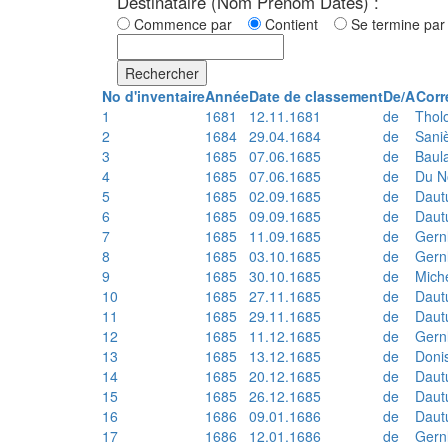
Destinataire (Nom Prénom Dates) :
Commence par
Contient
Se termine p
Rechercher
No d'inventaire
Année
Date de classement
De/A
Corr
1
1681
12.11.1681
de
Thol
2
1684
29.04.1684
de
Sani
3
1685
07.06.1685
de
Baul
4
1685
07.06.1685
de
Du N
5
1685
02.09.1685
de
Daut
6
1685
09.09.1685
de
Daut
7
1685
11.09.1685
de
Gern
8
1685
03.10.1685
de
Gern
9
1685
30.10.1685
de
Mich
10
1685
27.11.1685
de
Daut
11
1685
29.11.1685
de
Daut
12
1685
11.12.1685
de
Gern
13
1685
13.12.1685
de
Doni
14
1685
20.12.1685
de
Daut
15
1685
26.12.1685
de
Daut
16
1686
09.01.1686
de
Daut
17
1686
12.01.1686
de
Gern