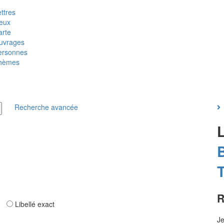
ttres
ieux
arte
uvrages
ersonnes
hèmes
Recherche avancée
T
R
ar
Libellé exact
Je