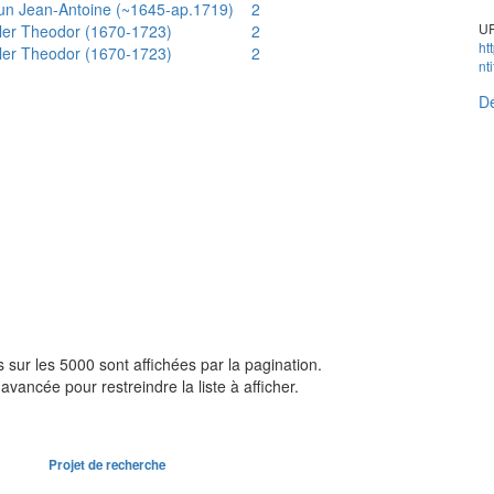
un Jean-Antoine (~1645-ap.1719)
2
UR
ler Theodor (1670-1723)
2
ht
ler Theodor (1670-1723)
2
nt
Dé
sur les 5000 sont affichées par la pagination.
avancée pour restreindre la liste à afficher.
Projet de recherche