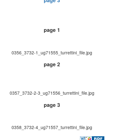
page 3
page 1
0356_3732-1_ug71555_turrettini_file.jpg
page 2
0357_3732-2-3_ug71556_turrettini_file.jpg
page 3
0358_3732-4_ug71557_turrettini_file.jpg