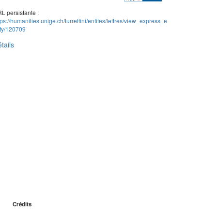
L persistante :
tps://humanities.unige.ch/turrettini/entites/lettres/view_express_e
ity/120709
tails
Crédits