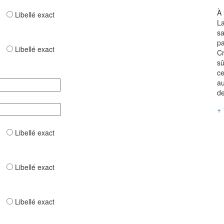
À 
ar
Libellé exact
La
sa
pa
ar
Libellé exact
Cr
sû
ce
au
de
+ 
ar
Libellé exact
ar
Libellé exact
ar
Libellé exact