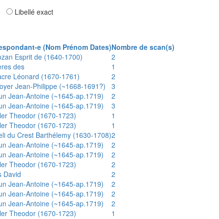
ar
Libellé exact
espondant-e (Nom Prénom Dates)
Nombre de scan(s)
ozan Esprit de (1640-1700)
2
ères des
1
acre Léonard (1670-1761)
2
oyer Jean-Philippe (~1668-1691?)
3
un Jean-Antoine (~1645-ap.1719)
2
un Jean-Antoine (~1645-ap.1719)
3
ler Theodor (1670-1723)
1
ler Theodor (1670-1723)
1
eli du Crest Barthélemy (1630-1708)
2
un Jean-Antoine (~1645-ap.1719)
2
un Jean-Antoine (~1645-ap.1719)
2
ler Theodor (1670-1723)
2
s David
2
un Jean-Antoine (~1645-ap.1719)
2
un Jean-Antoine (~1645-ap.1719)
2
un Jean-Antoine (~1645-ap.1719)
2
ler Theodor (1670-1723)
1