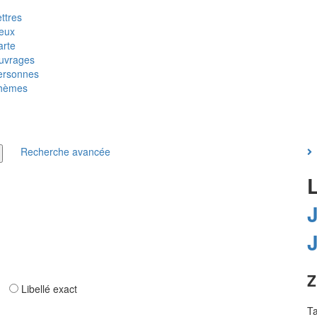
ttres
ieux
arte
uvrages
ersonnes
hèmes
Recherche avancée
L
Z
ar
Libellé exact
Ta