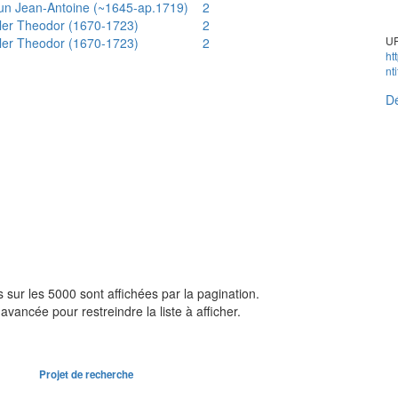
un Jean-Antoine (~1645-ap.1719)
2
ler Theodor (1670-1723)
2
UR
ler Theodor (1670-1723)
2
ht
nt
Dé
sur les 5000 sont affichées par la pagination.
avancée pour restreindre la liste à afficher.
Projet de recherche