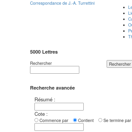
Correspondance de
J.-A. Turrettini
Le
L
C
O
P
T
5000 Lettres
Rechercher
Rechercher
Recherche avancée
Résumé :
Cote :
Commence par
Contient
Se termine p