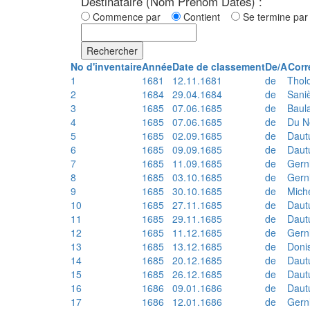
Destinataire (Nom Prénom Dates) :
Commence par
Contient
Se termine p
Rechercher
No d'inventaire
Année
Date de classement
De/A
Corr
1
1681
12.11.1681
de
Thol
2
1684
29.04.1684
de
Sani
3
1685
07.06.1685
de
Baul
4
1685
07.06.1685
de
Du N
5
1685
02.09.1685
de
Daut
6
1685
09.09.1685
de
Daut
7
1685
11.09.1685
de
Gern
8
1685
03.10.1685
de
Gern
9
1685
30.10.1685
de
Mich
10
1685
27.11.1685
de
Daut
11
1685
29.11.1685
de
Daut
12
1685
11.12.1685
de
Gern
13
1685
13.12.1685
de
Doni
14
1685
20.12.1685
de
Daut
15
1685
26.12.1685
de
Daut
16
1686
09.01.1686
de
Daut
17
1686
12.01.1686
de
Gern