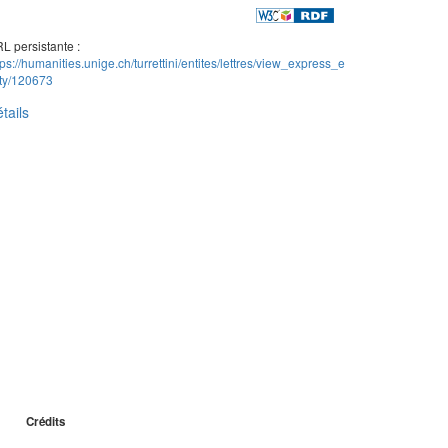
L persistante :
tps://humanities.unige.ch/turrettini/entites/lettres/view_express_e
ity/120673
tails
Crédits