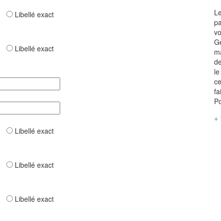
Le
ar
Libellé exact
p
vo
Ge
ar
Libellé exact
ma
de
le
ce
fa
Po
+ 
ar
Libellé exact
ar
Libellé exact
ar
Libellé exact