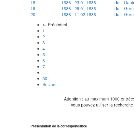
18
1686
23.01.1686
de
Daut
19
1686
29.01.1686
de
Gern
20
1686
11.02.1686
de
Gern
← Précédent
(actuel)
1
2
3
4
5
6
7
…
50
Suivant →
Attention : au maximum 1000 entrées 
Vous pouvez utiliser la recherche 
Présentation de la correspondance