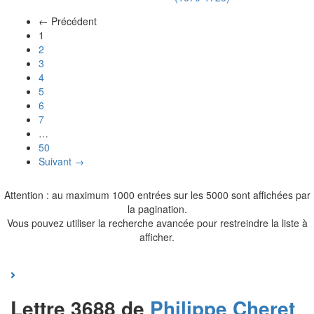
← Précédent
(actuel)
1
2
3
4
5
6
7
…
50
Suivant →
Attention : au maximum 1000 entrées sur les 5000 sont affichées par
la pagination.
Vous pouvez utiliser la recherche avancée pour restreindre la liste à
afficher.
Lettre 3688 de
Philippe
Cheret