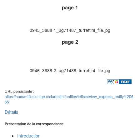
page 1
0945_3688-1_ug71487_turrettini_file.jpg
page 2
0946_3688-2_ug71488_turrettini_file.jpg
URL persistante :
https://humanities.unige.ch/turrettini/entites/lettres/view_express_entity/1206
65
Détails
Présentation de la correspondance
Introduction