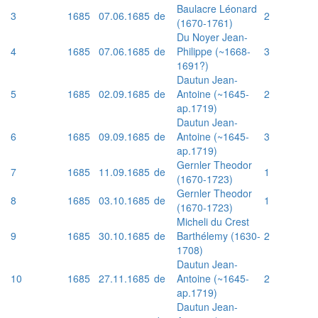
Baulacre Léonard
3
1685
07.06.1685
de
2
(1670-1761)
Du Noyer Jean-
4
1685
07.06.1685
de
Philippe (~1668-
3
1691?)
Dautun Jean-
5
1685
02.09.1685
de
Antoine (~1645-
2
ap.1719)
Dautun Jean-
6
1685
09.09.1685
de
Antoine (~1645-
3
ap.1719)
Gernler Theodor
7
1685
11.09.1685
de
1
(1670-1723)
Gernler Theodor
8
1685
03.10.1685
de
1
(1670-1723)
Micheli du Crest
9
1685
30.10.1685
de
Barthélemy (1630-
2
1708)
Dautun Jean-
10
1685
27.11.1685
de
Antoine (~1645-
2
ap.1719)
Dautun Jean-