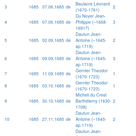
Baulacre Léonard
3
1685
07.06.1685
de
2
(1670-1761)
Du Noyer Jean-
4
1685
07.06.1685
de
Philippe (~1668-
3
1691?)
Dautun Jean-
5
1685
02.09.1685
de
Antoine (~1645-
2
ap.1719)
Dautun Jean-
6
1685
09.09.1685
de
Antoine (~1645-
3
ap.1719)
Gernler Theodor
7
1685
11.09.1685
de
1
(1670-1723)
Gernler Theodor
8
1685
03.10.1685
de
1
(1670-1723)
Micheli du Crest
9
1685
30.10.1685
de
Barthélemy (1630-
2
1708)
Dautun Jean-
10
1685
27.11.1685
de
Antoine (~1645-
2
ap.1719)
Dautun Jean-