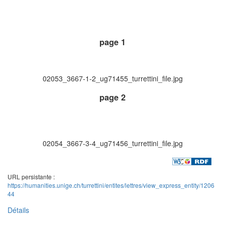
page 1
02053_3667-1-2_ug71455_turrettini_file.jpg
page 2
02054_3667-3-4_ug71456_turrettini_file.jpg
URL persistante :
https://humanities.unige.ch/turrettini/entites/lettres/view_express_entity/1206
44
Détails