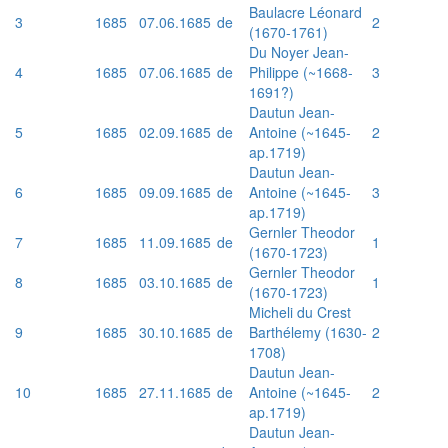
Baulacre Léonard
3
1685
07.06.1685
de
2
(1670-1761)
Du Noyer Jean-
4
1685
07.06.1685
de
Philippe (~1668-
3
1691?)
Dautun Jean-
5
1685
02.09.1685
de
Antoine (~1645-
2
ap.1719)
Dautun Jean-
6
1685
09.09.1685
de
Antoine (~1645-
3
ap.1719)
Gernler Theodor
7
1685
11.09.1685
de
1
(1670-1723)
Gernler Theodor
8
1685
03.10.1685
de
1
(1670-1723)
Micheli du Crest
9
1685
30.10.1685
de
Barthélemy (1630-
2
1708)
Dautun Jean-
10
1685
27.11.1685
de
Antoine (~1645-
2
ap.1719)
Dautun Jean-